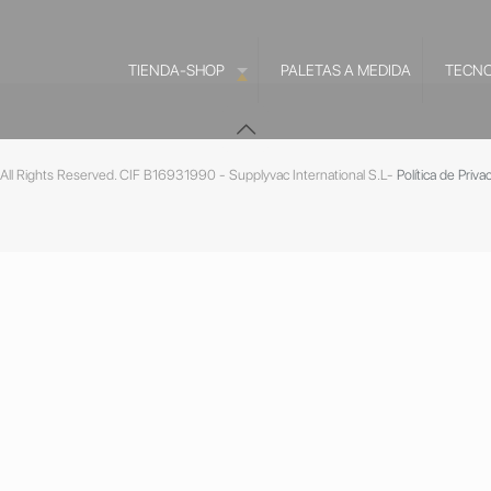
TIENDA-SHOP
PALETAS A MEDIDA
TECNO
ll Rights Reserved. CIF B16931990 - Supplyvac International S.L-
Política de Priva