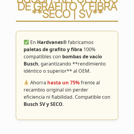
DE GRAFITO Y FIBRA
**SECO | SV**
En
Hardvanes®
fabricamos
paletas de grafito y fibra
100%
compatibles con
bombas de vacío
Busch
, garantizando **rendimiento
idéntico o superior** al OEM.
Ahorra
hasta un 75%
frente al
recambio original sin perder
eficiencia ni fiabilidad. Compatible con
Busch SV y SECO
.