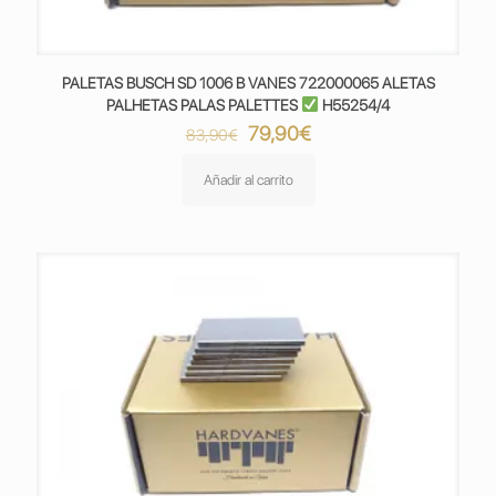
PALETAS BUSCH SD 1006 B VANES 722000065 ALETAS
PALHETAS PALAS PALETTES
H55254/4
El
El
79,90
€
83,90
€
precio
precio
original
actual
Añadir al carrito
era:
es:
83,90€.
79,90€.