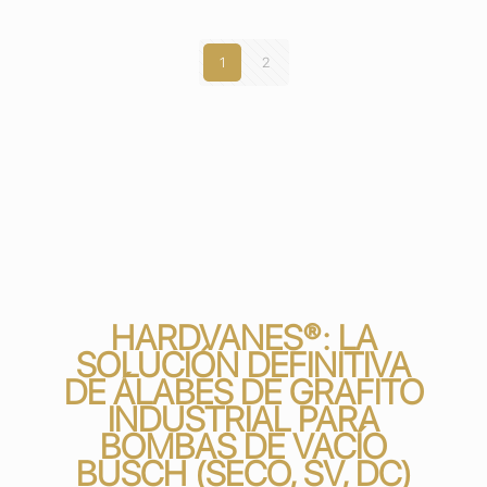
1
2
HARDVANES®: LA
SOLUCIÓN DEFINITIVA
DE ÁLABES DE GRAFITO
INDUSTRIAL PARA
BOMBAS DE VACÍO
BUSCH (SECO, SV, DC)