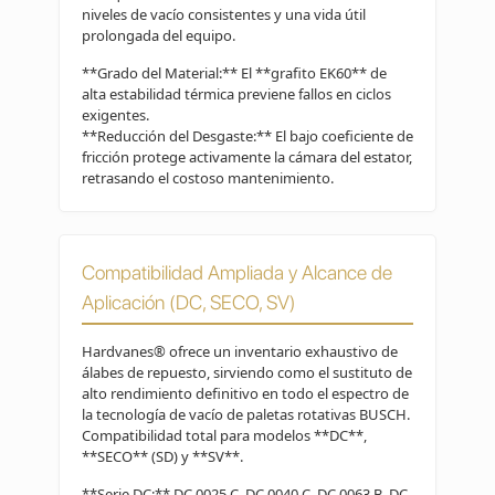
niveles de vacío consistentes y una vida útil
prolongada del equipo.
**Grado del Material:** El **grafito EK60** de
alta estabilidad térmica previene fallos en ciclos
exigentes.
**Reducción del Desgaste:** El bajo coeficiente de
fricción protege activamente la cámara del estator,
retrasando el costoso mantenimiento.
Compatibilidad Ampliada y Alcance de
Aplicación (DC, SECO, SV)
Hardvanes® ofrece un inventario exhaustivo de
álabes de repuesto, sirviendo como el sustituto de
alto rendimiento definitivo en todo el espectro de
la tecnología de vacío de paletas rotativas BUSCH.
Compatibilidad total para modelos **DC**,
**SECO** (SD) y **SV**.
**Serie DC:** DC 0025 C, DC 0040 C, DC 0063 B, DC