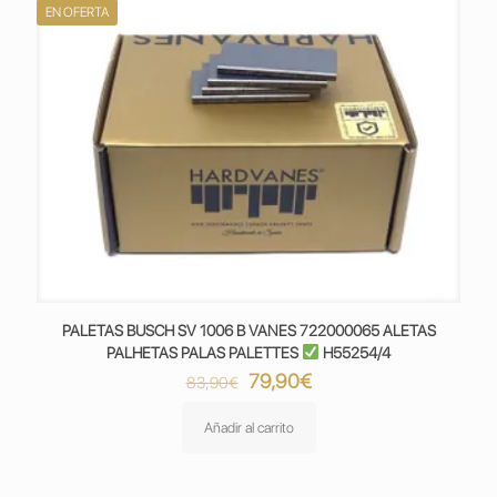
EN OFERTA
PALETAS BUSCH SV 1006 B VANES 722000065 ALETAS
PALHETAS PALAS PALETTES
H55254/4
El
El
79,90
€
83,90
€
precio
precio
original
actual
Añadir al carrito
era:
es:
83,90€.
79,90€.