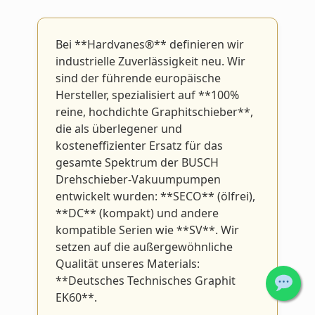
Bei **Hardvanes®** definieren wir
industrielle Zuverlässigkeit neu. Wir
sind der führende europäische
Hersteller, spezialisiert auf **100%
reine, hochdichte Graphitschieber**,
die als überlegener und
kosteneffizienter Ersatz für das
gesamte Spektrum der BUSCH
Drehschieber-Vakuumpumpen
entwickelt wurden: **SECO** (ölfrei),
**DC** (kompakt) und andere
kompatible Serien wie **SV**. Wir
setzen auf die außergewöhnliche
Qualität unseres Materials:
**Deutsches Technisches Graphit
EK60**.