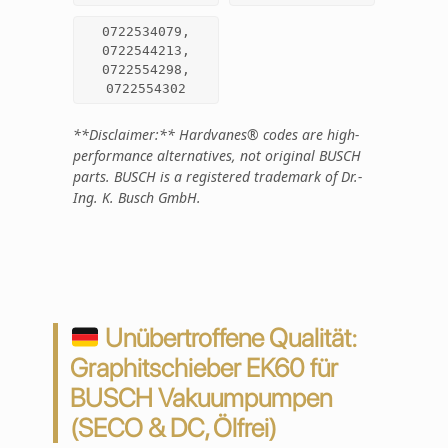
0722534079,
0722544213,
0722554298,
0722554302
**Disclaimer:** Hardvanes® codes are high-
performance alternatives, not original BUSCH
parts. BUSCH is a registered trademark of Dr.-
Ing. K. Busch GmbH.
Unübertroffene Qualität:
Graphitschieber EK60 für
BUSCH Vakuumpumpen
(SECO & DC, Ölfrei)