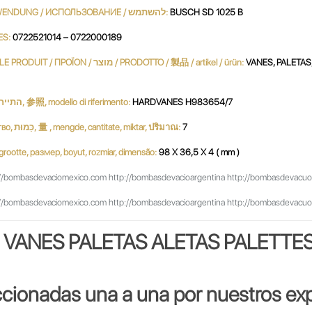
UTILIZACIÓN / USE / UTILISATION / استعمال / UTILIZZO / VERWENDUNG / ИСПОЛЬЗОВАНИЕ / להשתמש:
BUSCH SD 1025 B
ES:
0722521014 – 0722000189
PRODUCTO / PRODUKT / PRODUCT / продукт / 產品 / 생성물 / LE PRODUIT / ΠΡΟΪΟΝ / מוצר / PRODOTTO / 製品 / artikel / ürün:
VANES, PALETAS,
Referencia, Reference, مرجع, Referenz, ссылочный номер, התייחסות, 参照, modello di riferimento:
HARDVANES H983654/7
Cantidad, Quantity, Parts per Set, Quantité, Menge, كمية, количество, כַּמוּת, 量 , mengde, cantitate, miktar, ปริมาณ:
7
بحجم, ג, dimensione, サイズ, grootte, размер, boyut, rozmiar, dimensão:
98 X 36,5 X 4 ( mm )
//bombasdevaciomexico.com http://bombasdevacioargentina http://bombasdevacuobras
//bombasdevaciomexico.com http://bombasdevacioargentina http://bombasdevacuobras
VANES PALETAS ALETAS PALETTE
ccionadas una a una por nuestros exp