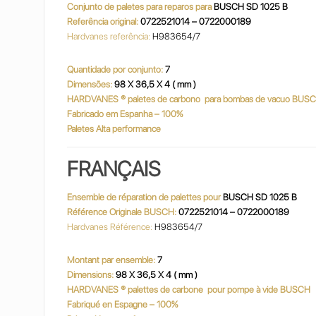
Conjunto de paletes para reparos para
BUSCH SD 1025 B
Referência original:
0722521014 – 0722000189
Hardvanes referência:
H983654/7
Quantidade por conjunto:
7
Dimensões:
98 X 36,5 X 4 ( mm )
HARDVANES
® paletes de carbono
para bombas de vacuo BUS
Fabricado em Espanha – 100%
Paletes Alta performance
FRANÇAIS
Ensemble de réparation de palettes pour
BUSCH SD 1025 B
Référence Originale BUSCH:
0722521014 – 0722000189
Hardvanes Référence:
H983654/7
Montant par ensemble:
7
Dimensions:
98 X 36,5 X 4 ( mm )
HARDVANES
® palettes de carbone
pour pompe à vide BUSCH
Fabriqué en Espagne – 100%