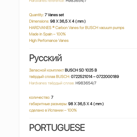
Hardvanes reference:
H983654/7
Quantity:
7 Vanes set
Dimensions:
98 X 36,5 X 4 ( mm )
HARDVANES
®
Carbon Vanes for BUSCH vacuum pumps
Made in Spain – 100%
High Perfomance Vanes
Русский
Запасной комплект
BUSCH SD 1025 B
твёрдый сплав BUSCH:
0722521014 – 0722000189
Hardvanes твёрдый сплав:
H983654/7
количество:
7
габаритные размеры:
98 X 36,5 X 4 ( mm )
сделано в Испании – 100%
PORTUGUESE