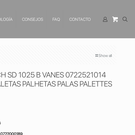
LOGÍA
CONSEJOS
FAQ
CONTACTO
Show all
H SD 1025 B VANES 0722521014
LETAS PALHETAS PALAS PALETTES
B
 0722000189