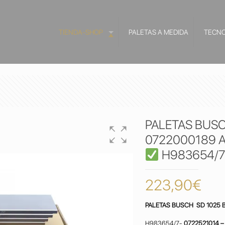
TIENDA-SHOP
PALETAS A MEDIDA
TECNO
PALETAS BUSC
0722000189 A
H983654/7
223,90
€
PALETAS BUSCH SD 1025 
H983654/7-
0722521014 –