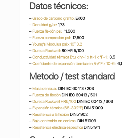
Datos técnicos:
–
Grado de carbono grafito:
EK60
–
Densidad g/cc:
1,73
–
Fuerza flexión psi:
11,500
–
Fuerza compresión psi:
17,500
–
Young’s Modulus psi x 10³ 3,2
–
Dureza Rockwell:
80 HR 5/100
–
Conductividad térmica Btu x hr-1 x ft-1 x °F-1:
3,5
–
Coeficiente de expansión térmica en /in/°F x 10-6:
6,1
Metodo / test standard
–
Masa densidad
DIN IEC 60413 / 203
–
Fuerza de flexión
DIN IEC 60413 / 501
–
Dureza Rockwell HR5/100
DIN IEC 60413 / 303
–
Expansión térmica (68-392°F)
DIN 51909
–
Resistencia a la flexión
DIN51902
–
Bajo contenido en cenizas
DIN 51903
–
Resistencia eléctrica específica
DIN51911