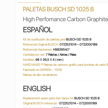
PALETAS BUSCH SD 1025 B
High Perfomance Carbon Graphite
ESPAÑOL
Kit de sustitución de paletas para
BUSCH SD 1025 B
Referencia Original BUSCH:
0722521014 – 0722000189
Referencia Hardvanes:
H983654/7
Cantidad por set:
7 Paletas / Aletas / Palas
Medidas:
98 X 36,5 X 4 ( mm )
HARDVANES
®
Paletas de carbono grafito para bombas de vací
Fabricado en ESPAÑA – 100%
Paletas de alto rendimiento
ENGLISH
Replacement spare parts Set Vanes for
BUSCH SD 1025 B
Original BUSCH reference :
0722521014 – 0722000189