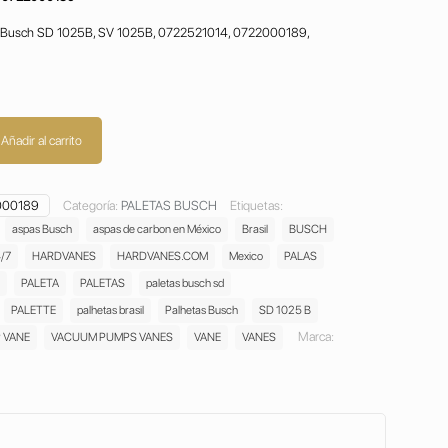
io Busch SD 1025B, SV 1025B, 0722521014, 0722000189,
Añadir al carrito
000189
Categoría:
PALETAS BUSCH
Etiquetas:
aspas Busch
aspas de carbon en México
Brasil
BUSCH
/7
HARDVANES
HARDVANES.COM
Mexico
PALAS
PALETA
PALETAS
paletas busch sd
PALETTE
palhetas brasil
Palhetas Busch
SD 1025 B
Marca:
 VANE
VACUUM PUMPS VANES
VANE
VANES