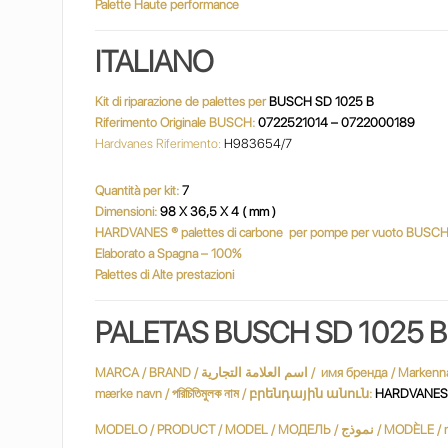
Palette Haute performance
ITALIANO
Kit di riparazione de palettes per
BUSCH SD 1025 B
Riferimento Originale BUSCH:
0722521014 – 0722000189
Hardvanes Riferimento:
H983654/7
Quantità per kit:
7
Dimensioni:
98 X 36,5 X 4 ( mm )
HARDVANES
® palettes di carbone
per pompe per vuoto BUSC
Elaborato a Spagna – 100%
Palettes di Alte prestazioni
PALETAS B
USCH SD 1025 B
MARCA / BRAND / اسم العلامة التجارية / имя бренда / Markenname / Marque / שם מותג / márkanév / marchio / ブランド名 / merknaam / Nazwa handlowa / nume de marcă / varumärke / marka adı / Марка /
mærke navn / পরিচিতিমুলক নাম / բրենդային անուն:
HARDVANES ®
MODELO / PRODUCT / MODEL / МОДЕЛЬ