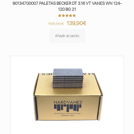
90134700007 PALETAS BECKER DT 3.16 VT VANES WN 124-
120 BG 21
Valorado
El
El
139,90
€
194,90
€
con
5.00
precio
precio
de 5
original
actual
Añadir al carrito
era:
es:
194,90€.
139,90€.