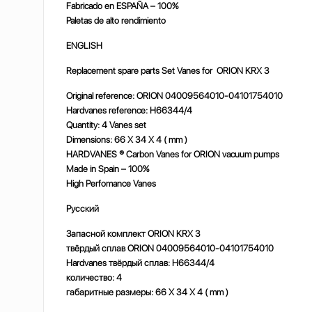
Fabricado en ESPAÑA – 100%
Paletas de alto rendimiento
ENGLISH
Replacement spare parts Set Vanes for ORION KRX 3
Original reference: ORION 04009564010-04101754010
Hardvanes reference: H66344/4
Quantity: 4 Vanes set
Dimensions: 66 X 34 X 4 ( mm )
HARDVANES ® Carbon Vanes for ORION vacuum pumps
Made in Spain – 100%
High Perfomance Vanes
Русский
Запасной комплект ORION KRX 3
твёрдый сплав ORION 04009564010-04101754010
Hardvanes твёрдый сплав: H66344/4
количество: 4
габаритные размеры: 66 X 34 X 4 ( mm )