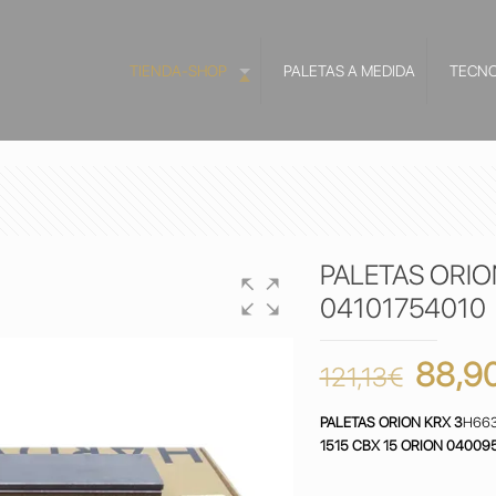
TIENDA-SHOP
PALETAS A MEDIDA
TECNO
PALETAS ORIO
04101754010
El
88,9
121,13
€
preci
PALETAS ORION KRX 3
H663
origin
1515 CBX 15 ORION 04009
era: