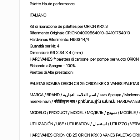
Palette Haute performance
ITALIANO
Kit di riparazione de palettes per ORION KRX 3
Riferimento Originale ORION04009564010-04101754010
Hardvanes Riferimento: H66344/4
Quantità per kit: 4
Dimensioni: 66 X 34 X 4 ( mm )
HARDVANES ® palettes di carbone per pompe per vuoto ORION
Elaborato a Spagna – 100%
Palettes di Alte prestazioni
PALETAS BOMBA ORION CB 25 ORION KRX 3 VANES PALETAS
التجارية / имя
MARCA / BRAND / اسم
العلامة
mærke navn /
পরিচিতিমুলক
নাম
/
բրենդային
անուն
: HARDVANES 
MODELO / PRODUCT / M
HARDVANES ORION CB 25 ORION KRX 3 VANES PALETAS ORI