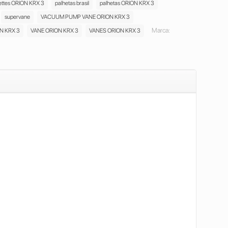
ettes ORION KRX 3
palhetas brasil
palhetas ORION KRX 3
supervane
VACUUM PUMP VANE ORION KRX 3
Marca:
N KRX 3
VANE ORION KRX 3
VANES ORION KRX 3