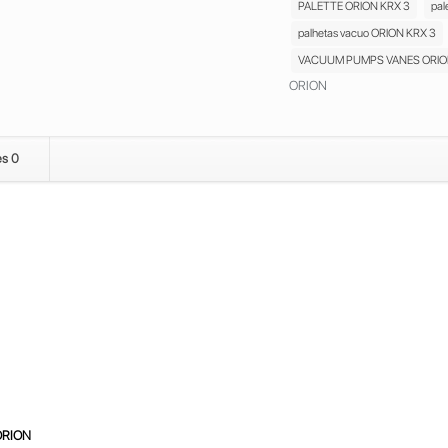
PALETTE ORION KRX 3
pal
palhetas vacuo ORION KRX 3
VACUUM PUMPS VANES ORIO
ORION
es
0
 ORION