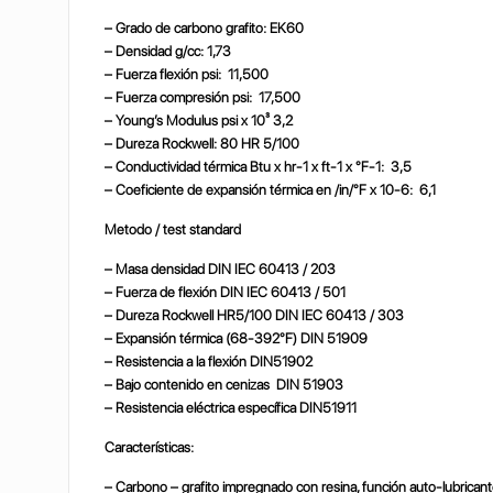
– Grado de carbono grafito: EK60
– Densidad g/cc: 1,73
– Fuerza flexión psi: 11,500
– Fuerza compresión psi: 17,500
– Young’s Modulus psi x 10³ 3,2
– Dureza Rockwell: 80 HR 5/100
– Conductividad térmica Btu x hr-1 x ft-1 x °F-1: 3,5
– Coeficiente de expansión térmica en /in/°F x 10-6: 6,1
Metodo / test standard
– Masa densidad DIN IEC 60413 / 203
– Fuerza de flexión DIN IEC 60413 / 501
– Dureza Rockwell HR5/100 DIN IEC 60413 / 303
– Expansión térmica (68-392°F) DIN 51909
– Resistencia a la flexión DIN51902
– Bajo contenido en cenizas DIN 51903
– Resistencia eléctrica específica DIN51911
Características:
– Carbono – grafito impregnado con resina, función auto-lubrica