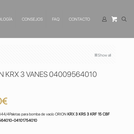
LOGÍA
CONSEJOS
FAQ
CONTACTO
Show all
N KRX 3 VANES 04009564010
El
0
€
o
precio
44/4Paletas para bomba de vacío ORION
KRX 3 KRS 3 KRF 15 CBF
al
actual
564010-04101754010
es: