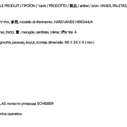
/ LE PRODUIT / ΠΡΟΪΟΝ / מוצר / PRODOTTO /
製品
/ artikel / ürün: VANES, PALETA
номер, התייחסות,
参照
, modello di riferimento: HARDVANES H66344/4
Cantidad, Quantity, Parts per Set, Quantité, Menge, كمية, количество, כַּמוּת,
量
, mengde, cantitate, miktar,
ปริมาณ
:
4
 grootte, размер, boyut, rozmiar, dimensão:
66 X 34 X 4 ( mm )
LAS лопасти
углерода SCHIEBER
rtos operarios.