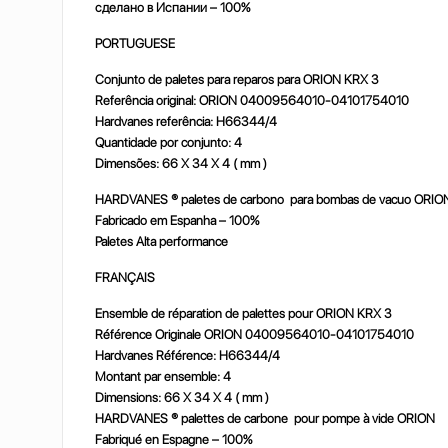
сделано
в
Испании – 100%
PORTUGUESE
Conjunto de paletes para reparos para ORION KRX 3
Referência original: ORION 04009564010-04101754010
Hardvanes referência: H66344/4
Quantidade por conjunto: 4
Dimensões: 66 X 34 X 4 ( mm )
HARDVANES ® paletes de carbono para bombas de vacuo ORIO
Fabricado em Espanha – 100%
Paletes Alta performance
FRANÇAIS
Ensemble de réparation de palettes pour ORION KRX 3
Référence Originale ORION 04009564010-04101754010
Hardvanes Référence: H66344/4
Montant par ensemble: 4
Dimensions: 66 X 34 X 4 ( mm )
HARDVANES ® palettes de carbone pour pompe à vide ORION
Fabriqué en Espagne – 100%