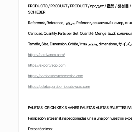
PRODUCTO / PRODUKT / PRODUCT / продукт /
產品
/
생성물
SCHIEBER
Referencia, Reference, مرجع, Referenz, ссылочный
Tamaño, Size, Dimension, Größe, بحجم, גודל, dimensione,
サイズ
,
https://hardvanes.com/
https://exportvacio.com
https://bombasdevaciomexico.com
https://paletasparabombasdevacio.com
PALETAS ORION KRX 3 VANES PALETAS ALETAS PALETTES PA
Fabricación artesanal, inspeccionadas una a una por nuestros expe
Datos técnicos: