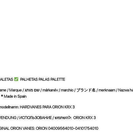
 ALETAS
PALHETAS PALAS PALETTE
бренда / Markenname / Marque / שם
מותג / márkanév / marchio /
ブランド名
/ merknaam / Nazwa han
® Made in Spain
ODEL / МОДЕЛЬ / نموذج / MODÈLE / modellnamn: HARDVANES PARA ORION KRX 3
UTILIZACIÓN / USE / UTILISATION / استعمال / UTILIZZO / VERWENDUNG / ИСПОЛЬЗОВАНИЕ / להשתמש: ORION KRX 3
GINAL ORION VANES:
ORION 04009564010-04101754010