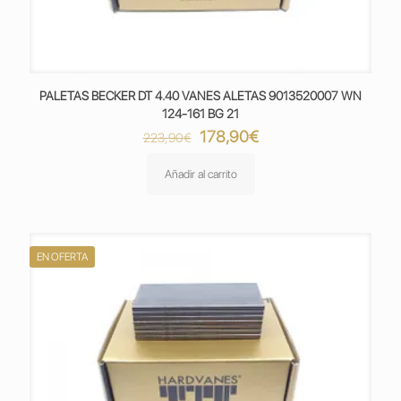
PALETAS BECKER DT 4.40 VANES ALETAS 9013520007 WN
124-161 BG 21
El
El
178,90
€
223,90
€
precio
precio
original
actual
Añadir al carrito
era:
es:
223,90€.
178,90€.
EN OFERTA