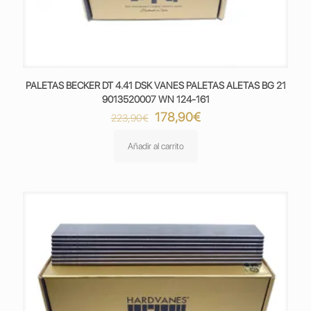
PALETAS BECKER DT 4.41 DSK VANES PALETAS ALETAS BG 21
9013520007 WN 124-161
El
El
178,90
€
223,90
€
precio
precio
original
actual
Añadir al carrito
era:
es:
223,90€.
178,90€.