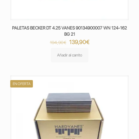
PALETAS BECKER DT 4.25 VANES 90134900007 WN 124-162
BG 21
El
El
139,90
€
194,90
€
precio
precio
original
actual
Añadir al carrito
era:
es:
194,90€.
139,90€.
EN OFERTA