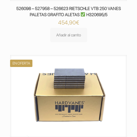
526098 – 527958 – 526623 RIETSCHLE VTB 250 VANES
PALETAS GRAFITO ALETAS
H320695/5
454,90
€
Añadir al carrito
EN OFERTA