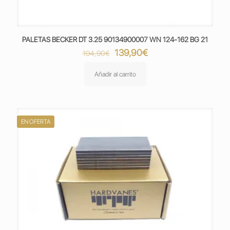
PALETAS BECKER DT 3.25 90134900007 WN 124-162 BG 21
El
El
139,90
€
194,90
€
precio
precio
original
actual
Añadir al carrito
era:
es:
194,90€.
139,90€.
EN OFERTA