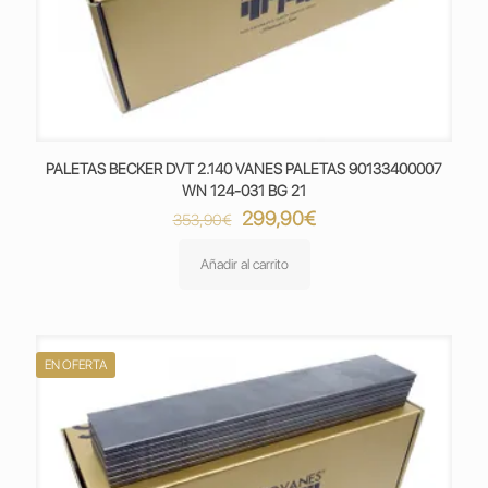
PALETAS BECKER DVT 2.140 VANES PALETAS 90133400007
WN 124-031 BG 21
El
El
299,90
€
353,90
€
precio
precio
original
actual
Añadir al carrito
era:
es:
353,90€.
299,90€.
EN OFERTA