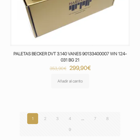
PALETAS BECKER DVT 3.140 VANES 90133400007 WN 124-
031 BG 21
El
El
299,90
€
353,90
€
precio
precio
original
actual
Añadir al carrito
era:
es:
353,90€.
299,90€.
1
2
3
4
…
7
8
9