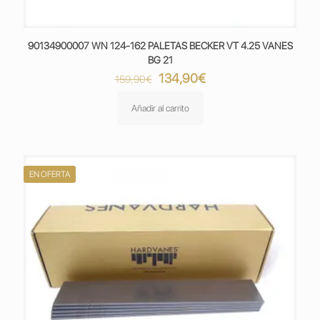
90134900007 WN 124-162 PALETAS BECKER VT 4.25 VANES
BG 21
El
El
134,90
€
159,90
€
precio
precio
original
actual
Añadir al carrito
era:
es:
159,90€.
134,90€.
EN OFERTA