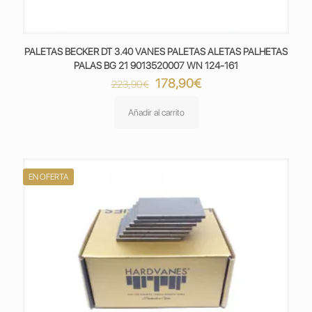
PALETAS BECKER DT 3.40 VANES PALETAS ALETAS PALHETAS
PALAS BG 21 9013520007 WN 124-161
El
El
178,90
€
223,90
€
precio
precio
original
actual
Añadir al carrito
era:
es:
223,90€.
178,90€.
EN OFERTA