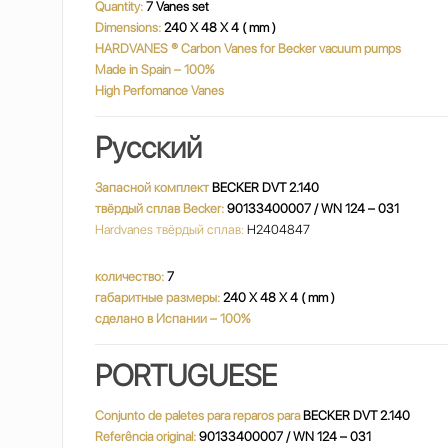
Quantity:
7 Vanes set
Dimensions:
240 X 48 X 4 ( mm )
HARDVANES
®
Carbon Vanes for Becker vacuum pumps
Made in Spain – 100%
High Perfomance Vanes
Русский
Запасной комплект
BECKER DVT 2.140
твёрдый сплав Becker:
90133400007 / WN 124 – 031
Hardvanes твёрдый сплав:
H2404847
количество:
7
габаритные размеры:
240 X 48 X 4 ( mm )
сделано в Испании – 100%
PORTUGUESE
Conjunto de paletes para reparos para
BECKER DVT 2.140
Referência original:
90133400007 / WN 124 – 031