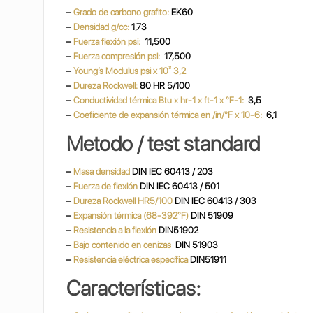
–
Grado de carbono grafito:
EK60
–
Densidad g/cc:
1,73
–
Fuerza flexión psi:
11,500
–
Fuerza compresión psi:
17,500
–
Young’s Modulus psi x 10³ 3,2
–
Dureza Rockwell:
80 HR 5/100
–
Conductividad térmica Btu x hr-1 x ft-1 x °F-1:
3,5
–
Coeficiente de expansión térmica en /in/°F x 10-6:
6,1
Metodo / test standard
–
Masa densidad
DIN IEC 60413 / 203
–
Fuerza de flexión
DIN IEC 60413 / 501
–
Dureza Rockwell HR5/100
DIN IEC 60413 / 303
–
Expansión térmica (68-392°F)
DIN 51909
–
Resistencia a la flexión
DIN51902
–
Bajo contenido en cenizas
DIN 51903
–
Resistencia eléctrica específica
DIN51911
Características: