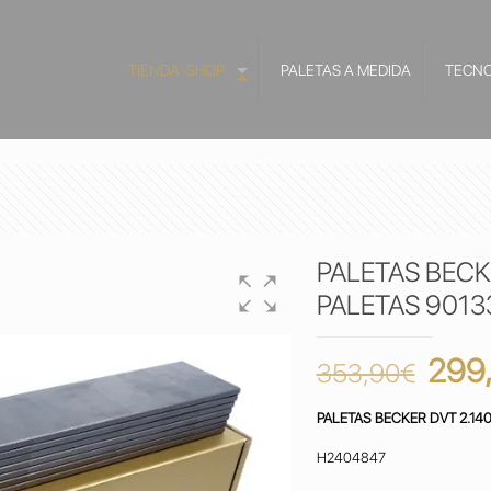
TIENDA-SHOP
PALETAS A MEDIDA
TECNO
PALETAS BECK
PALETAS 9013
El
299
353,90
€
prec
PALETAS
BECKER DVT 2.14
origi
era:
H2404847