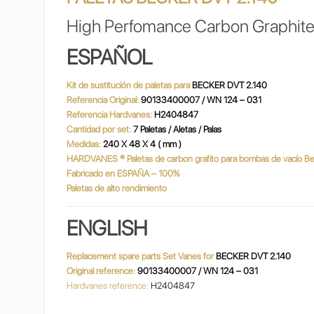
High Perfomance Carbon Graphite
ESPAÑOL
Kit de sustitución de paletas para
BECKER DVT 2.140
Referencia Original:
90133400007 / WN 124 – 031
Referencia Hardvanes:
H2404847
Cantidad por set:
7 Paletas / Aletas / Palas
Medidas:
240 X 48 X 4 ( mm )
HARDVANES
®
Paletas de carbon grafito para bombas de vacío 
Fabricado en ESPAÑA – 100%
Paletas de alto rendimiento
ENGLISH
Replacement spare parts Set Vanes for
BECKER DVT 2.140
Original reference:
90133400007 / WN 124 – 031
Hardvanes reference:
H2404847