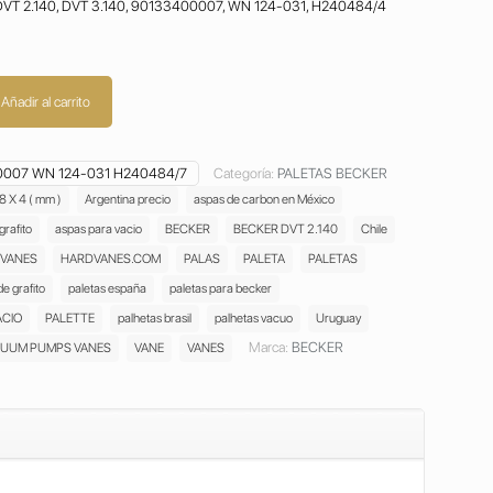
90€.
299,90€.
r DVT 2.140, DVT 3.140, 90133400007, WN 124-031, H240484/4
Añadir al carrito
0007 WN 124-031 H240484/7
Categoría:
PALETAS BECKER
 X 4 ( mm )
Argentina precio
aspas de carbon en México
grafito
aspas para vacio
BECKER
BECKER DVT 2.140
Chile
VANES
HARDVANES.COM
PALAS
PALETA
PALETAS
de grafito
paletas españa
paletas para becker
ACIO
PALETTE
palhetas brasil
palhetas vacuo
Uruguay
Marca:
BECKER
UUM PUMPS VANES
VANE
VANES