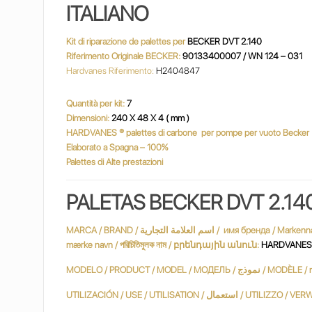
ITALIANO
Kit di riparazione de palettes per
BECKER DVT 2.140
Riferimento Originale BECKER:
90133400007 / WN 124 – 031
Hardvanes Riferimento:
H2404847
Quantità per kit:
7
Dimensioni:
240 X 48 X 4 ( mm )
HARDVANES
® palettes di carbone
per pompe per vuoto Becker
Elaborato a Spagna – 100%
Palettes di Alte prestazioni
PALETAS BECKER DVT 2.14
MARCA / BRAND / اسم العلامة التجارية / имя бренда / Markenname / Marque / שם מותג / márkanév / marchio / ブランド名 / merknaam / Nazwa handlowa / nume de marcă / varumärke / marka adı / Марка /
mærke navn / পরিচিতিমুলক নাম / բրենդային անուն:
HARDVANES ®
MODELO / PRODUCT / MODEL / МОДЕЛЬ