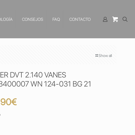
LOGÍA
CONSEJOS
FAQ
CONTACTO
Show all
ER DVT 2.140 VANES
3400007 WN 124-031 BG 21
El
,90
€
io
precio
0
nal
actual
es: