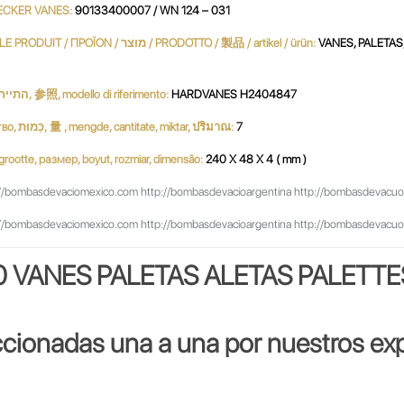
ECKER VANES:
90133400007 / WN 124 – 031
PRODUCTO / PRODUKT / PRODUCT / продукт / 產品 / 생성물 / LE PRODUIT / ΠΡΟΪΟΝ / מוצר / PRODOTTO / 製品 / artikel / ürün:
VANES, PALETAS,
Referencia, Reference, مرجع, Referenz, ссылочный номер, התייחסות, 参照, modello di riferimento:
HARDVANES H2404847
Cantidad, Quantity, Parts per Set, Quantité, Menge, كمية, количество, כַּמוּת, 量 , mengde, cantitate, miktar, ปริมาณ:
7
بحجم, ג, dimensione, サイズ, grootte, размер, boyut, rozmiar, dimensão:
240 X 48 X 4 ( mm )
//bombasdevaciomexico.com http://bombasdevacioargentina http://bombasdevacuobras
//bombasdevaciomexico.com http://bombasdevacioargentina http://bombasdevacuobras
0 VANES PALETAS ALETAS PALETT
ccionadas una a una por nuestros exp