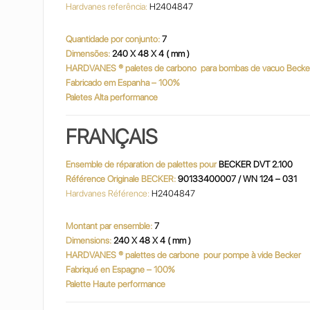
Hardvanes referência:
H2404847
Quantidade por conjunto:
7
Dimensões:
240 X 48 X 4 ( mm )
HARDVANES
® paletes de carbono
para bombas de vacuo Becke
Fabricado em Espanha – 100%
Paletes Alta performance
FRANÇAIS
Ensemble de réparation de palettes pour
BECKER DVT 2.100
Référence Originale BECKER:
90133400007 / WN 124 – 031
Hardvanes Référence:
H2404847
Montant par ensemble:
7
Dimensions:
240 X 48 X 4 ( mm )
HARDVANES
® palettes de carbone
pour pompe à vide Becker
Fabriqué en Espagne – 100%
Palette Haute performance