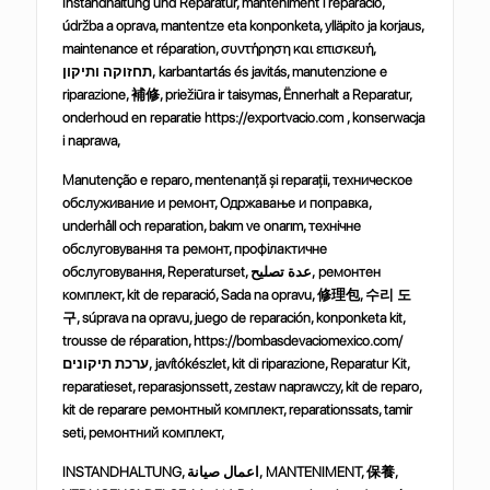
Instandhaltung und Reparatur, manteniment i reparació,
údržba a oprava, mantentze eta konponketa, ylläpito ja korjaus,
maintenance et réparation,
συντήρηση
και
επισκευή
,
ותיקון
תחזוקה
, karbantartás és javitás, manutenzione e
riparazione,
補修
, priežiūra ir taisymas, Ënnerhalt a Reparatur,
onderhoud en reparatie https://exportvacio.com , konserwacja
i naprawa,
Manutenção e reparo, mentenanță și reparații,
техническое
обслуживание
и
ремонт
,
Одржавање
и
поправка
,
underhåll och reparation, bakım ve onarım,
технічне
обслуговування
та
ремонт
,
профілактичне
обслуговування
, Reperaturset,
تصليح
عدة
,
ремонтен
комплект
, kit de reparació, Sada na opravu,
修理包
,
수리
도
구
, súprava na opravu, juego de reparación, konponketa kit,
trousse de réparation, https://bombasdevaciomexico.com/
תיקונים
ערכת
, javítókészlet, kit di riparazione, Reparatur Kit,
reparatieset, reparasjonssett, zestaw naprawczy, kit de reparo,
kit de reparare
ремонтный
комплект
, reparationssats, tamir
seti,
ремонтний
комплект
,
INSTANDHALTUNG,
صيانة
اعمال
, MANTENIMENT,
保養
,