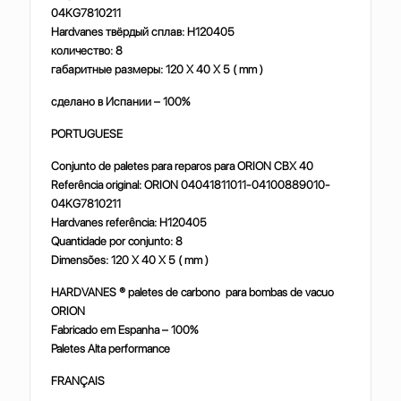
04KG7810211
Hardvanes твёрдый сплав: H120405
количество: 8
габаритные размеры: 120 X 40 X 5 ( mm )
сделано
в
Испании
– 100%
PORTUGUESE
Conjunto de paletes para reparos para ORION CBX 40
Referência original: ORION 04041811011-04100889010-
04KG7810211
Hardvanes referência: H120405
Quantidade por conjunto: 8
Dimensões: 120 X 40 X 5 ( mm )
HARDVANES ® paletes de carbono para bombas de vacuo
ORION
Fabricado em Espanha – 100%
Paletes Alta performance
FRANÇAIS