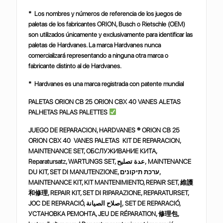
* Los nombres y números de referencia de los juegos de
paletas de los fabricantes ORION, Busch o Rietschle (OEM)
son utilizados únicamente y exclusivamente para identificar las
paletas de Hardvanes. La marca Hardvanes nunca
comercializará representando a ninguna otra marca o
fabricante distinto al de Hardvanes.
* Hardvanes es una marca registrada con patente mundial
PALETAS ORION CB 25 ORION CBX 40 VANES ALETAS
PALHETAS PALAS PALETTES
JUEGO DE REPARACION, HARDVANES ® ORION CB 25
ORION CBX 40 VANES PALETAS KIT DE REPARACION,
MAINTENANCE SET,
ОБСЛУЖИВАНИЕ
КИТА
,
Reparatursatz, WARTUNGS SET,
تصليح
عدة
, MAINTENANCE
DU KIT, SET DI MANUTENZIONE,
תיקונים
ערכת
,
MAINTENANCE KIT, KIT MANTENIMIENTO, REPAIR SET,
維護
和修理
, REPAIR KIT, SET DI RIPARAZIONE, REPARATURSET,
JOC DE REPARACIÓ,
الصيانة
إصلاح
, SET DE REPARACIÓ,
УСТАНОВКА
РЕМОНТА
, JEU DE RÉPARATION,
修理包
,