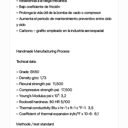
– Resistencia a la fatiga mecánica
– Bajo coeficiente de fricción
– Prolonga la vida útil de la bomba de vacío o compresor
– Aumenta el periodo de mantenimiento preventivo entre ciclo
y ciclo
– Carbono – grafito empleado en la industria aeroespacial
Handmade Manufacturing Process
Techical data:
– Grade: EK60
– Density g/cc: 1,73
– Flexural strength psi: 11,500
– Compressive strength psi: 17,500
– Young’s Modulus psi x 10³: 3,2
– Rockwell hardness: 80 HR 5/100
– Thermal conductivity Btu x hr-1 x ft-1 x °F-1: 3,5
– Coefficient of thermal expansion in/in/°F x 10-6: 6,1
Methode / test standard