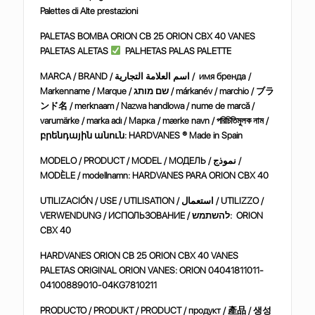
Palettes di Alte prestazioni
PALETAS BOMBA ORION CB 25 ORION CBX 40 VANES
PALETAS ALETAS
PALHETAS PALAS PALETTE
MARCA / BRAND /
التجارية
العلامة
اسم
/
имя
бренда
/
Markenname / Marque /
מותג
שם
/ márkanév / marchio /
ブラ
ンド名
/ merknaam / Nazwa handlowa / nume de marcă /
varumärke / marka adı /
Марка
/ mærke navn /
পরিচিতিমুলক
নাম
/
բրենդային
անուն
: HARDVANES ® Made in Spain
MODELO / PRODUCT / MODEL /
МОДЕЛЬ
/
نموذج
/
MODÈLE / modellnamn: HARDVANES PARA ORION CBX 40
UTILIZACIÓN / USE / UTILISATION /
استعمال
/ UTILIZZO /
VERWENDUNG /
ИСПОЛЬЗОВАНИЕ
/
להשתמש
: ORION
CBX 40
HARDVANES ORION CB 25 ORION CBX 40 VANES
PALETAS ORIGINAL ORION VANES:
ORION 04041811011-
04100889010-04KG7810211
PRODUCTO / PRODUKT / PRODUCT /
продукт
/
產品
/
생성