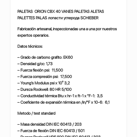
PALETAS ORION CBX 40 VANES PALETAS ALETAS
PALETTES PALAS
лопасти
углерода
SCHIEBER
Fabricación artesanal, inspeccionadas una a una por nuestros
expertos operarios.
Datos técnicos:
– Grado de carbono grafito: EK60
– Densidad g/cc: 1,73
– Fuerza flexión psi: 11,500
– Fuerza compresión psi: 17,500
– Young’s Modulus psi x 10³ 3,2
– Dureza Rockwell: 80 HR 5/100
– Conductividad térmica Btu x hr-1 x ft-1 x °F-1: 3,5
– Coeficiente de expansión térmica en /in/°F x 10-6: 6,1
Metodo / test standard
– Masa densidad DIN IEC 60413 / 203
– Fuerza de flexión DIN IEC 60413 / 501