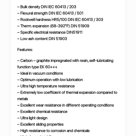
– Bulk density DIN IEC 60413 / 203
– Flexural strength DIN IEC 60413 / 501
– Rockwell hardness HR5/100 DIN IEC 60413 / 303
– Therm. expansion (68-392°F) DIN 51909
– Specific electrical resistance DIN51911
– Low ash content DIN 51903
Features:
– Carbon – graphite impregnated with resin, self-lubricating
function type EK 60+++
– Ideal in vacuum conditions
– Optimum operation with low lubrication
– Ultra high temperature resistance
– Extremely low coefficient of thermal expansion compared to
metals
– Excellent wear resistance in different operating conditions
– Excellent chemical resistance
– Ultra light design
– Excellent sliding properties
– High resistance to corrosion and chemicals