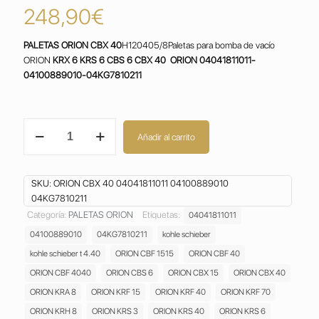
248,90
€
PALETAS ORION CBX 40
H120405/8Paletas para bomba de vacío
ORION
KRX 6 KRS 6 CBS 6 CBX 40 ORION 04041811011-
04100889010-04KG7810211
PALETAS
Añadir al carrito
ORION
CBX
40
SKU:
ORION CBX 40 04041811011 04100889010
VANES
04KG7810211
04041811011
04100889010
Categoría:
PALETAS ORION
Etiquetas:
04041811011
04KG7810211
04100889010
04KG7810211
kohle schieber
cantidad
kohle schieber t 4.40
ORION CBF 1515
ORION CBF 40
ORION CBF 4040
ORION CBS 6
ORION CBX 15
ORION CBX 40
ORION KRA 8
ORION KRF 15
ORION KRF 40
ORION KRF 70
ORION KRH 8
ORION KRS 3
ORION KRS 40
ORION KRS 6