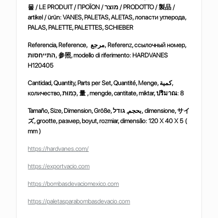
물
/ LE PRODUIT /
ΠΡΟΪΟΝ
/
מוצר
/ PRODOTTO /
製品
/
artikel / ürün: VANES, PALETAS, ALETAS,
лопасти
углерода
,
PALAS, PALETTE, PALETTES, SCHIEBER
Referencia, Reference,
مرجع
, Referenz,
ссылочный
номер
,
התייחסות
,
参照
, modello di riferimento: HARDVANES
H120405
Cantidad, Quantity, Parts per Set, Quantité, Menge,
كمية
,
количество
,
כַּמוּת
,
量
, mengde, cantitate, miktar,
ปริมาณ
:
8
Tamaño, Size, Dimension, Größe,
גודל
,
بحجم
, dimensione,
サイ
ズ
, grootte,
размер
, boyut, rozmiar, dimensão:
120 X 40 X 5 (
mm )
https://hardvanes.com/
https://exportvacio.com
https://bombasdevaciomexico.com
https://paletasparabombasdevacio.com