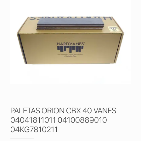
PALETAS ORION CBX 40 VANES
04041811011 04100889010
04KG7810211