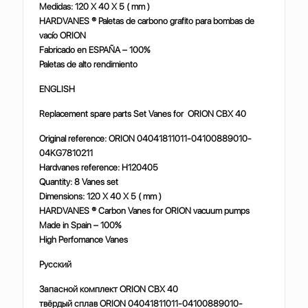
Medidas: 120 X 40 X 5 ( mm )
HARDVANES ® Paletas de carbono grafito para bombas de
vacío ORION
Fabricado en ESPAÑA – 100%
Paletas de alto rendimiento
ENGLISH
Replacement spare parts Set Vanes for ORION CBX 40
Original reference: ORION 04041811011-04100889010-
04KG7810211
Hardvanes reference: H120405
Quantity: 8 Vanes set
Dimensions: 120 X 40 X 5 ( mm )
HARDVANES ® Carbon Vanes for ORION vacuum pumps
Made in Spain – 100%
High Perfomance Vanes
Русский
Запасной комплект ORION CBX 40
твёрдый сплав ORION 04041811011-04100889010-