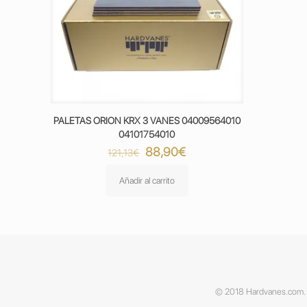
PALETAS ORION KRX 3 VANES 04009564010
04101754010
El
El
88,90
€
121,13
€
precio
precio
original
actual
Añadir al carrito
era:
es:
121,13€.
88,90€.
© 2018 Hardvanes.com. A