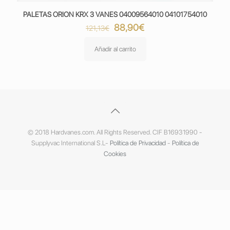
PALETAS ORION KRX 3 VANES 04009564010 04101754010
El
El
88,90
€
121,13
€
precio
precio
original
actual
Añadir al carrito
era:
es:
121,13€.
88,90€.
© 2018 Hardvanes.com. All Rights Reserved. CIF B16931990 -
Supplyvac International S.L-
Política de Privacidad
-
Política de
Cookies