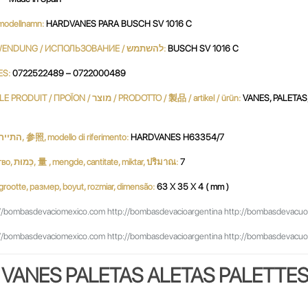
 / نموذج / MODÈLE / modellnamn:
HARDVANES PARA BUSCH SV 1016 C
UTILIZACIÓN / USE / UTILISATION / استعمال / UTILIZZO / VERWENDUNG / ИСПОЛЬЗОВАНИЕ / להשתמש:
BUSCH SV 1016 C
ES:
0722522489 – 0722000489
PRODUCTO / PRODUKT / PRODUCT / продукт / 產品 / 생성물 / LE PRODUIT / ΠΡΟΪΟΝ / מוצר / PRODOTTO / 製品 / artikel / ürün:
VANES, PALETAS,
Referencia, Reference, مرجع, Referenz, ссылочный номер, התייחסות, 参照, modello di riferimento:
HARDVANES H63354/7
Cantidad, Quantity, Parts per Set, Quantité, Menge, كمية, количество, כַּמוּת, 量 , mengde, cantitate, miktar, ปริมาณ:
7
بحجم, ג, dimensione, サイズ, grootte, размер, boyut, rozmiar, dimensão:
63 X 35 X 4 ( mm )
//bombasdevaciomexico.com http://bombasdevacioargentina http://bombasdevacuobras
//bombasdevaciomexico.com http://bombasdevacioargentina http://bombasdevacuobras
VANES PALETAS ALETAS PALETTE