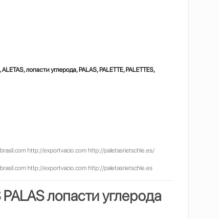
 ALETAS, лопасти углерода, PALAS, PALETTE, PALETTES,
il.com http://exportvacio.com http://paletasrietschle.es/
il.com http://exportvacio.com http://paletasrietschle.es
S PALAS
лопасти углерода