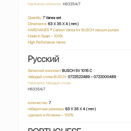
Hardvanes reference:
H63354/7
Quantity:
7 Vanes set
Dimensions:
63 X 35 X 4 ( mm )
HARDVANES
®
Carbon Vanes for BUSCH vacuum pumps
Made in Spain – 100%
High Perfomance Vanes
Русский
Запасной комплект
BUSCH SV 1016 C
твёрдый сплав BUSCH:
0722522489 – 0722000489
Hardvanes твёрдый сплав:
H63354/7
количество:
7
габаритные размеры:
63 X 35 X 4 ( mm )
сделано в Испании – 100%