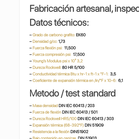
Fabricación artesanal, inspe
Datos técnicos:
–
Grado de carbono grafito:
EK60
–
Densidad g/cc:
1,73
–
Fuerza flexión psi:
11,500
–
Fuerza compresión psi:
17,500
–
Young’s Modulus psi x 10³ 3,2
–
Dureza Rockwell:
80 HR 5/100
–
Conductividad térmica Btu x hr-1 x ft-1 x °F-1:
3,5
–
Coeficiente de expansión térmica en /in/°F x 10-6:
6,1
Metodo / test standard
–
Masa densidad
DIN IEC 60413 / 203
–
Fuerza de flexión
DIN IEC 60413 / 501
–
Dureza Rockwell HR5/100
DIN IEC 60413 / 303
–
Expansión térmica (68-392°F)
DIN 51909
–
Resistencia a la flexión
DIN51902
–
Bajo contenido en cenizas
DIN 51903