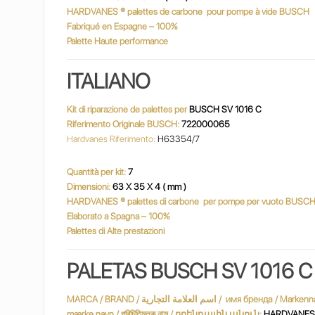
HARDVANES
® palettes de carbone
pour pompe à vide BUSCH
Fabriqué en Espagne – 100%
Palette Haute performance
ITALIANO
Kit di riparazione de palettes per
BUSCH SV 1016 C
Riferimento Originale BUSCH:
722000065
Hardvanes Riferimento:
H63354/7
Quantità per kit:
7
Dimensioni:
63 X 35 X 4 ( mm )
HARDVANES
® palettes di carbone
per pompe per vuoto BUSC
Elaborato a Spagna – 100%
Palettes di Alte prestazioni
PALETAS B
USCH SV 1016 C
MARCA / BRAND / اسم العلامة التجارية / имя бренда / Markenname / Marque / שם מותג / márkanév / marchio / ブランド名 / merknaam / Nazwa handlowa / nume de marcă / varumärke / marka adı / Марка /
mærke navn / পরিচিতিমুলক নাম / բրենդային անուն:
HARDVANES ®