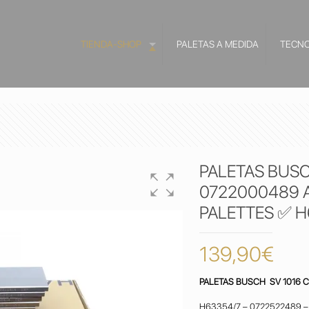
TIENDA-SHOP
PALETAS A MEDIDA
TECNO
PALETAS BUSC
0722000489 A
PALETTES ✅ H
139,90
€
PALETAS BUSCH SV 1016 C
H63354/7 – 0722522489 