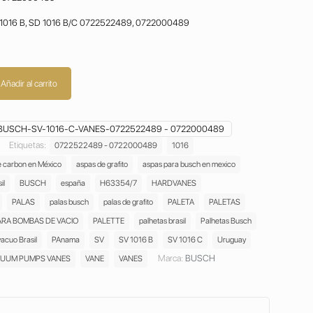
SV 1016 B, SD 1016 B/C 0722522489, 0722000489
Añadir al carrito
USCH-SV-1016-C-VANES-0722522489 - 0722000489
Etiquetas:
0722522489 - 0722000489
1016
e carbon en México
aspas de grafito
aspas para busch en mexico
il
BUSCH
españa
H63354/7
HARDVANES
PALAS
palas busch
palas de grafito
PALETA
PALETAS
ARA BOMBAS DE VACIO
PALETTE
palhetas brasil
Palhetas Busch
vacuo Brasil
PAnama
SV
SV 1016 B
SV 1016 C
Uruguay
Marca:
BUSCH
UUM PUMPS VANES
VANE
VANES