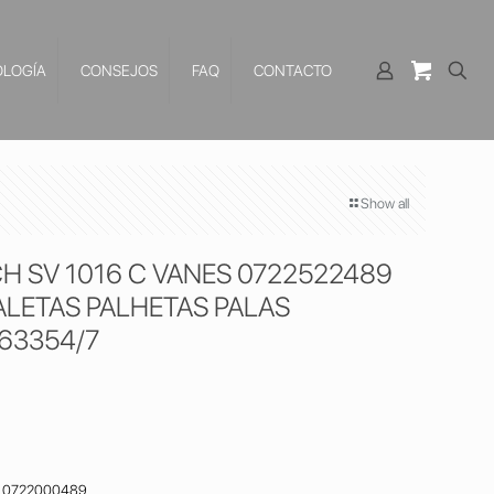
LOGÍA
CONSEJOS
FAQ
CONTACTO
Show all
H SV 1016 C VANES 0722522489
LETAS PALHETAS PALAS
63354/7
– 0722000489