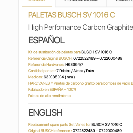
PALETAS BUSCH SV 1016 C
High Perfomance Carbon Graphite
ESPAÑOL
Kit de sustitución de paletas para
BUSCH SV 1016 C
Referencia Original BUSCH:
0722522489 – 0722000489
Referencia Hardvanes:
H63354/7
Cantidad por set:
7 Paletas / Aletas / Palas
Medidas:
63 X 35 X 4 ( mm )
HARDVANES
®
Paletas de carbono grafito para bombas de vací
Fabricado en ESPAÑA – 100%
Paletas de alto rendimiento
ENGLISH
Replacement spare parts Set Vanes for
BUSCH SV 1016 C
Original BUSCH reference :
0722522489 – 0722000489