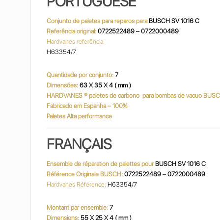
PORTUGUESE
Conjunto de paletes para reparos para
BUSCH SV 1016 C
Referência original:
0722522489 – 0722000489
Hardvanes referência:
H63354/7
Quantidade por conjunto:
7
Dimensões:
63 X 35 X 4 ( mm )
HARDVANES
® paletes de carbono
para bombas de vacuo BUS
Fabricado em Espanha – 100%
Paletes Alta performance
FRANÇAIS
Ensemble de réparation de palettes pour
BUSCH SV 1016 C
Référence Originale BUSCH:
0722522489 – 0722000489
Hardvanes Référence:
H63354/7
Montant par ensemble:
7
Dimensions:
55 X 25 X 4 ( mm )