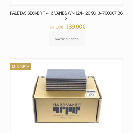
PALETAS BECKER T 4.16 VANES WN 124-120 90134700007 BG
21
El
El
139,90
€
194,90
€
precio
precio
original
actual
Añadir al carrito
era:
es:
194,90€.
139,90€.
EN OFERTA