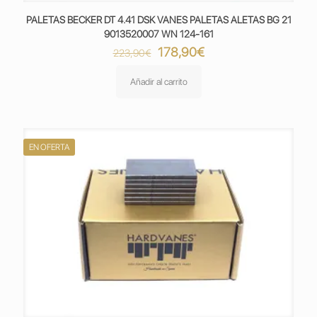
PALETAS BECKER DT 4.41 DSK VANES PALETAS ALETAS BG 21
9013520007 WN 124-161
El
El
178,90
€
223,90
€
precio
precio
original
actual
Añadir al carrito
era:
es:
223,90€.
178,90€.
EN OFERTA