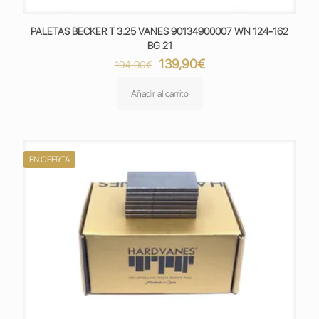
PALETAS BECKER T 3.25 VANES 90134900007 WN 124-162
BG 21
El
El
139,90
€
194,90
€
precio
precio
original
actual
Añadir al carrito
era:
es:
194,90€.
139,90€.
EN OFERTA