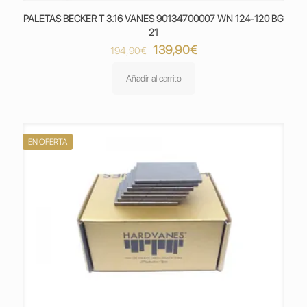
PALETAS BECKER T 3.16 VANES 90134700007 WN 124-120 BG
21
El
El
139,90
€
194,90
€
precio
precio
original
actual
Añadir al carrito
era:
es:
194,90€.
139,90€.
EN OFERTA