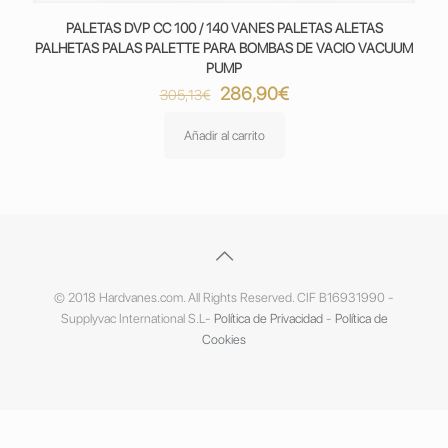
PALETAS DVP CC 100 / 140 VANES PALETAS ALETAS
PALHETAS PALAS PALETTE PARA BOMBAS DE VACIO VACUUM
PUMP
El
El
286,90
€
305,13
€
precio
precio
original
actual
Añadir al carrito
era:
es:
305,13€.
286,90€.
© 2018 Hardvanes.com. All Rights Reserved. CIF B16931990 -
Supplyvac International S.L-
Política de Privacidad
-
Política de
Cookies