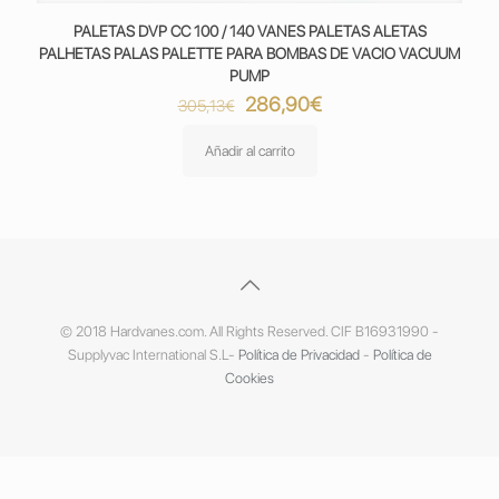
PALETAS DVP CC 100 / 140 VANES PALETAS ALETAS
PALHETAS PALAS PALETTE PARA BOMBAS DE VACIO VACUUM
PUMP
El
El
286,90
€
305,13
€
precio
precio
original
actual
Añadir al carrito
era:
es:
305,13€.
286,90€.
© 2018 Hardvanes.com. All Rights Reserved. CIF B16931990 -
Supplyvac International S.L-
Política de Privacidad
-
Política de
Cookies