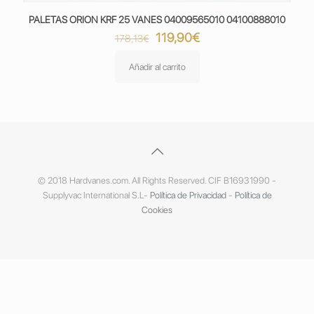
PALETAS ORION KRF 25 VANES 04009565010 04100888010
El
El
119,90
€
178,13
€
precio
precio
original
actual
Añadir al carrito
era:
es:
178,13€.
119,90€.
© 2018 Hardvanes.com. All Rights Reserved. CIF B16931990 -
Supplyvac International S.L-
Política de Privacidad
-
Política de
Cookies