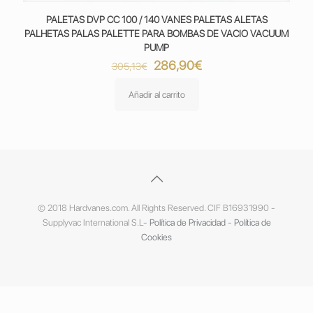
PALETAS DVP CC 100 / 140 VANES PALETAS ALETAS
PALHETAS PALAS PALETTE PARA BOMBAS DE VACIO VACUUM
PUMP
El
El
286,90
€
305,13
€
precio
precio
original
actual
Añadir al carrito
era:
es:
305,13€.
286,90€.
© 2018 Hardvanes.com. All Rights Reserved. CIF B16931990 -
Supplyvac International S.L-
Política de Privacidad
-
Política de
Cookies