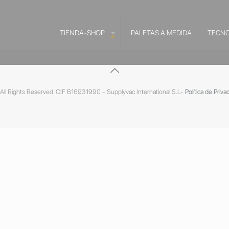
TIENDA-SHOP
PALETAS A MEDIDA
TECNO
ll Rights Reserved. CIF B16931990 - Supplyvac International S.L-
Política de Priva