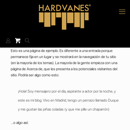
Esto es una página de ejemplo. Es diferente a una entrada porque
permanece fija en un lugar y se mostrará en la navegación de tu sitio
(en la mayoría de los temas). La mayoría de la gente empieza con una
página de Acerca de, que les presenta a los potenciales visitantes del
sitio. Podría ser algo como esto:
¡Hola! Soy mensajero por el día, aspirante a actor por la noche, y
este es mi blog. Vivo en Madrid, tengo un perrazo llamado Duque
y me gustan las piñas coladas (y que me pille un chaparrón)
…o algo así: