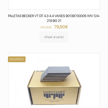
PALETAS BECKER VT DT 4.3 4.4 VANES 90138700005 WN 124-
219 BG 21
El
El
79,90
€
83,90
€
precio
precio
original
actual
Añadir al carrito
era:
es:
83,90€.
79,90€.
EN OFERTA