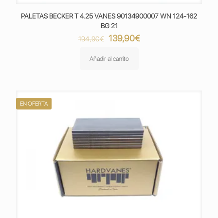
PALETAS BECKER T 4.25 VANES 90134900007 WN 124-162
BG 21
El
El
139,90
€
194,90
€
precio
precio
original
actual
Añadir al carrito
era:
es:
194,90€.
139,90€.
EN OFERTA