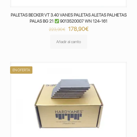
PALETAS BECKER VT 3.40 VANES PALETAS ALETAS PALHETAS
PALAS BG 21
9013520007 WN 124-161
El
El
178,90
€
223,90
€
precio
precio
original
actual
Añadir al carrito
era:
es:
223,90€.
178,90€.
EN OFERTA