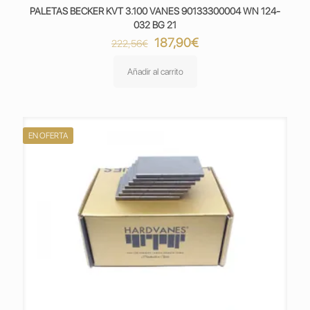
PALETAS BECKER KVT 3.100 VANES 90133300004 WN 124-
032 BG 21
El
El
187,90
€
222,56
€
precio
precio
original
actual
Añadir al carrito
era:
es:
222,56€.
187,90€.
EN OFERTA