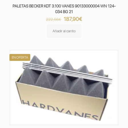
PALETAS BECKER KDT 3.100 VANES 90133000004 WN 124-
034 BG 21
El
El
187,90
€
222,56
€
precio
precio
original
actual
Añadir al carrito
era:
es:
222,56€.
187,90€.
EN OFERTA