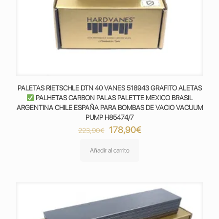
PALETAS RIETSCHLE DTN 40 VANES 518943 GRAFITO ALETAS
PALHETAS CARBON PALAS PALETTE MEXICO BRASIL
ARGENTINA CHILE ESPAÑA PARA BOMBAS DE VACIO VACUUM
PUMP H85474/7
El
El
178,90
€
223,90
€
precio
precio
original
actual
Añadir al carrito
era:
es:
223,90€.
178,90€.