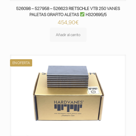
526098 – 527958 – 526623 RIETSCHLE VTB 250 VANES
PALETAS GRAFITO ALETAS
H320695/5
454,90
€
Añadir al carrito
EN OFERTA