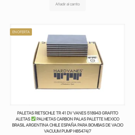
original
actual
Añadir al carrito
era:
es:
223,90€.
178,90€.
EN OFERTA
PALETAS RIETSCHLE TR 41 DV VANES 518943 GRAFITO
ALETAS
PALHETAS CARBON PALAS PALETTE MEXICO
BRASIL ARGENTINA CHILE ESPAÑA PARA BOMBAS DE VACIO
VACUUM PUMP H85474/7