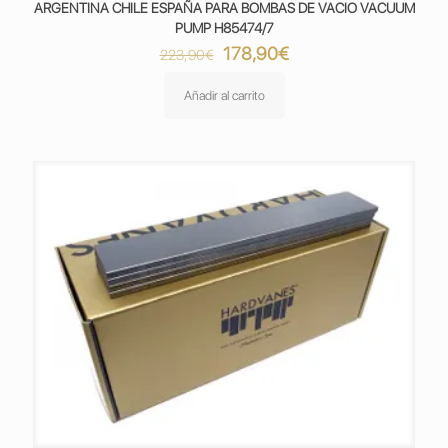
ARGENTINA CHILE ESPAÑA PARA BOMBAS DE VACIO VACUUM
PUMP H85474/7
El
El
178,90
€
223,90
€
precio
precio
original
actual
Añadir al carrito
era:
es:
223,90€.
178,90€.