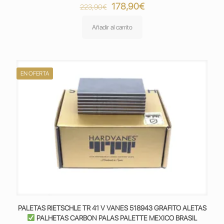
El
El
178,90
€
223,90
€
precio
precio
original
actual
Añadir al carrito
era:
es:
223,90€.
178,90€.
EN OFERTA
PALETAS RIETSCHLE TR 41 V VANES 518943 GRAFITO ALETAS
PALHETAS CARBON PALAS PALETTE MEXICO BRASIL