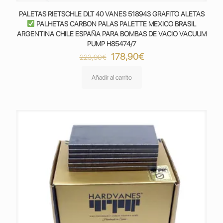
PALETAS RIETSCHLE DLT 40 VANES 518943 GRAFITO ALETAS
PALHETAS CARBON PALAS PALETTE MEXICO BRASIL
ARGENTINA CHILE ESPAÑA PARA BOMBAS DE VACIO VACUUM
PUMP H85474/7
El
El
178,90
€
223,90
€
precio
precio
original
actual
Añadir al carrito
era:
es:
223,90€.
178,90€.