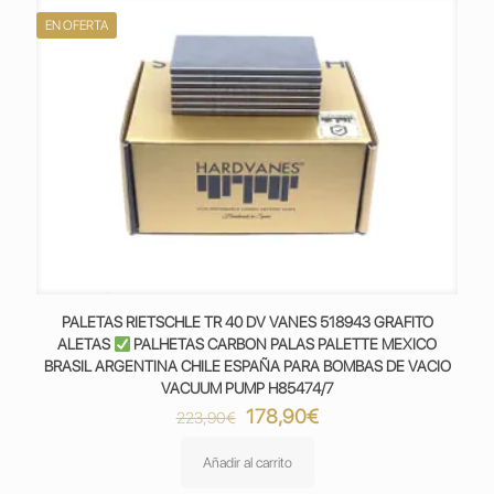
EN OFERTA
PALETAS RIETSCHLE TR 40 DV VANES 518943 GRAFITO
ALETAS
PALHETAS CARBON PALAS PALETTE MEXICO
BRASIL ARGENTINA CHILE ESPAÑA PARA BOMBAS DE VACIO
VACUUM PUMP H85474/7
El
El
178,90
€
223,90
€
precio
precio
original
actual
Añadir al carrito
era:
es: