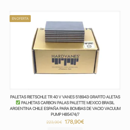
223,90€.
178,90€.
EN OFERTA
PALETAS RIETSCHLE TR 40 V VANES 518943 GRAFITO ALETAS
PALHETAS CARBON PALAS PALETTE MEXICO BRASIL
ARGENTINA CHILE ESPAÑA PARA BOMBAS DE VACIO VACUUM
PUMP H85474/7
El
El
178,90
€
223,90
€
precio
precio