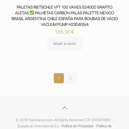
PALETAS RIETSCHLE VFT 100 VANES 524002 GRAFITO
ALETAS
PALHETAS CARBON PALAS PALETTE MEXICO
BRASIL ARGENTINA CHILE ESPAÑA PARA BOMBAS DE VACIO
VACUUM PUMP H230405/4
186,90
€
Añadir al carrito
1
2
© 2018 Hardvanes.com. All Rights Reserved. CIF B16931990 -
Supplyvac International S.L-
Política de Privacidad
-
Política de