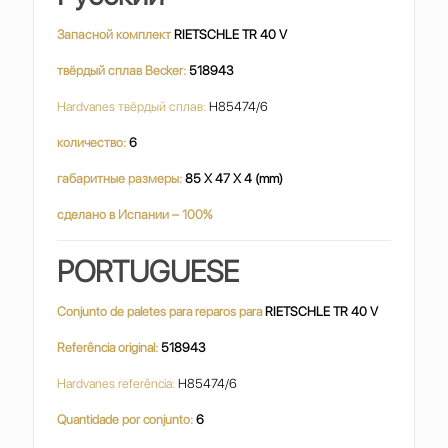
Запасной комплект
RIETSCHLE TR 40 V
твёрдый сплав Becker:
518943
Hardvanes твёрдый сплав:
H85474/6
количество:
6
габаритные размеры:
85 X 47 X 4 (mm)
сделано в Испании – 100%
PORTUGUESE
Conjunto de paletes para reparos para
RIETSCHLE TR 40 V
Referência original:
518943
Hardvanes referência:
H85474/6
Quantidade por conjunto:
6