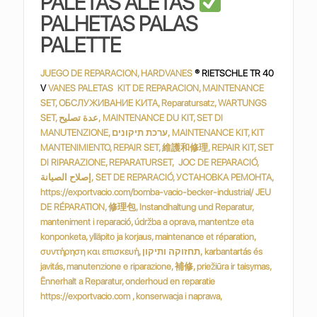
PALETAS ALETAS
PALHETAS PALAS
PALETTE
JUEGO DE REPARACION, HARDVANES
® RIETSCHLE TR 40
V
VANES PALETAS KIT DE REPARACION, MAINTENANCE
SET, ОБСЛУЖИВАНИЕ КИТА, Reparatursatz, WARTUNGS
SET, عدة تصليح, MAINTENANCE DU KIT, SET DI
MANUTENZIONE, ערכת תיקונים, MAINTENANCE KIT, KIT
MANTENIMIENTO, REPAIR SET, 維護和修理, REPAIR KIT, SET
DI RIPARAZIONE, REPARATURSET, JOC DE REPARACIÓ,
إصلاح الصيانة, SET DE REPARACIÓ, УСТАНОВКА РЕМОНТА,
https://exportvacio.com/bomba-vacio-becker-industrial/ JEU
DE RÉPARATION, 修理包, Instandhaltung und Reparatur,
manteniment i reparació, údržba a oprava, mantentze eta
konponketa, ylläpito ja korjaus, maintenance et réparation,
συντήρηση και επισκευή, תחזוקה ותיקון, karbantartás és
javitás, manutenzione e riparazione, 補修, priežiūra ir taisymas,
Ënnerhalt a Reparatur, onderhoud en reparatie
https://exportvacio.com , konserwacja i naprawa,