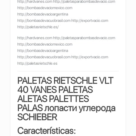
http://hardvanes.com http://paletasparabombasdevacio.com
http://bombasdevaciomexico.com
http://bombasdevacioargentina
http://bombasdevacuobrasil.com http://exportvacio.com
http://paletasrietschle.es/
http://hardvanes.com http://paletasparabombasdevacio.com
http://bombasdevaciomexico.com
http://bombasdevacioargentina
http://bombasdevacuobrasil.com http://exportvacio.com
http://paletasrietschle.es
PALETAS RIETSCHLE VLT
40 VANES PALETAS
ALETAS PALETTES
PALAS
лопасти углерода
SCHIEBER
Características: