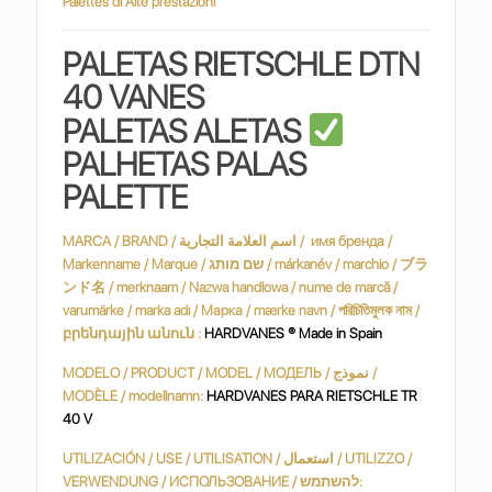
Palettes di Alte prestazioni
PALETAS RIETSCHLE DTN
40 VANES
PALETAS ALETAS
PALHETAS PALAS
PALETTE
MARCA / BRAND / اسم العلامة التجارية / имя бренда /
Markenname / Marque / שם מותג / márkanév / marchio / ブラ
ンド名 / merknaam / Nazwa handlowa / nume de marcă /
varumärke / marka adı / Марка / mærke navn / পরিচিতিমুলক নাম /
բրենդային անուն :
HARDVANES ® Made in Spain
MODELO / PRODUCT / MODEL / МОДЕЛЬ / نموذج /
MODÈLE / modellnamn:
HARDVANES PARA RIETSCHLE TR
40 V
UTILIZACIÓN / USE / UTILISATION / استعمال / UTILIZZO /
VERWENDUNG / ИСПОЛЬЗОВАНИЕ / להשתמש: