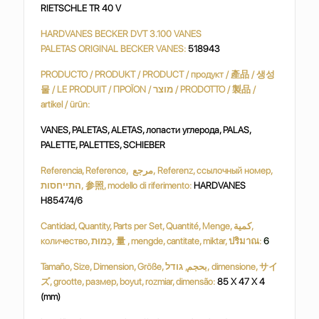
RIETSCHLE TR 40 V
HARDVANES BECKER DVT 3.100 VANES
PALETAS ORIGINAL BECKER VANES:
518943
PRODUCTO / PRODUKT / PRODUCT / продукт / 產品 / 생성
물 / LE PRODUIT / ΠΡΟΪΟΝ / מוצר / PRODOTTO / 製品 /
artikel / ürün:
VANES, PALETAS, ALETAS, лопасти углерода, PALAS,
PALETTE, PALETTES, SCHIEBER
Referencia, Reference, مرجع, Referenz, ссылочный номер,
התייחסות, 参照, modello di riferimento:
HARDVANES
H85474/6
Cantidad, Quantity, Parts per Set, Quantité, Menge, كمية,
количество, כַּמוּת, 量 , mengde, cantitate, miktar, ปริมาณ:
6
Tamaño, Size, Dimension, Größe, بحجم, גודל, dimensione, サイ
ズ, grootte, размер, boyut, rozmiar, dimensão:
85 X 47 X 4
(mm)