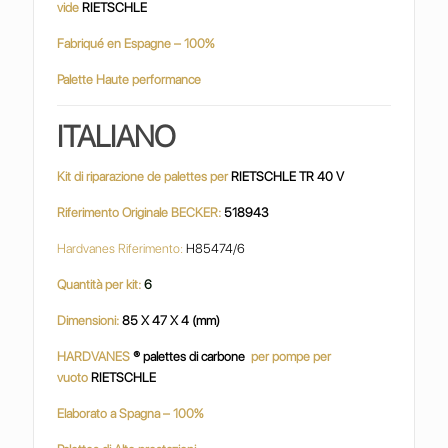
vide
RIETSCHLE
Fabriqué en Espagne – 100%
Palette Haute performance
ITALIANO
Kit di riparazione de palettes per
RIETSCHLE TR 40 V
Riferimento Originale BECKER:
518943
Hardvanes Riferimento:
H85474/6
Quantità per kit:
6
Dimensioni:
85 X 47 X 4 (mm)
HARDVANES
® palettes di carbone
per pompe per
vuoto
RIETSCHLE
Elaborato a Spagna – 100%