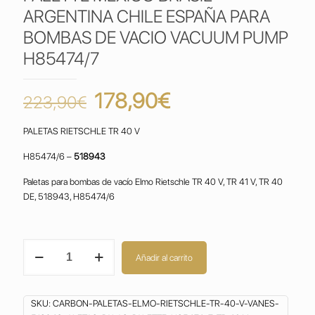
ARGENTINA CHILE ESPAÑA PARA
BOMBAS DE VACIO VACUUM PUMP
H85474/7
El
El
178,90
€
223,90
€
precio
precio
PALETAS RIETSCHLE TR 40 V
original
actual
era:
es:
H85474/6 –
518943
223,90€.
178,90€.
Paletas para bombas de vacío Elmo Rietschle TR 40 V, TR 41 V, TR 40
DE, 518943, H85474/6
PALETAS
Añadir al carrito
RIETSCHLE
TR
40
SKU:
CARBON-PALETAS-ELMO-RIETSCHLE-TR-40-V-VANES-
V