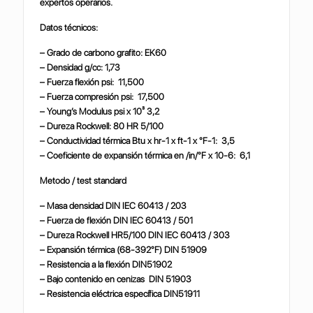
expertos operarios.
Datos técnicos:
– Grado de carbono grafito: EK60
– Densidad g/cc: 1,73
– Fuerza flexión psi: 11,500
– Fuerza compresión psi: 17,500
– Young’s Modulus psi x 10³ 3,2
– Dureza Rockwell: 80 HR 5/100
– Conductividad térmica Btu x hr-1 x ft-1 x °F-1: 3,5
– Coeficiente de expansión térmica en /in/°F x 10-6: 6,1
Metodo / test standard
– Masa densidad DIN IEC 60413 / 203
– Fuerza de flexión DIN IEC 60413 / 501
– Dureza Rockwell HR5/100 DIN IEC 60413 / 303
– Expansión térmica (68-392°F) DIN 51909
– Resistencia a la flexión DIN51902
– Bajo contenido en cenizas DIN 51903
– Resistencia eléctrica específica DIN51911