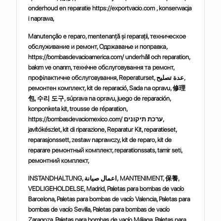
onderhoud en reparatie https://exportvacio.com , konserwacja
i naprawa,
Manutenção e reparo, mentenanță și reparații, техническое
обслуживание и ремонт, Одржавање и поправка,
https://bombasdevacioamerica.com/ underhåll och reparation,
bakım ve onarım, технічне обслуговування та ремонт,
профілактичне обслуговування, Reperaturset, عدة تصليح,
ремонтен комплект, kit de reparació, Sada na opravu,
修理
包
,
수리
도구
, súprava na opravu, juego de reparación,
konponketa kit, trousse de réparation,
https://bombasdevaciomexico.com/ ערכת תיקונים,
javítókészlet, kit di riparazione, Reparatur Kit, reparatieset,
reparasjonssett, zestaw naprawczy, kit de reparo, kit de
reparare ремонтный комплект, reparationssats, tamir seti,
ремонтний комплект,
INSTANDHALTUNG, اعمال صيانة, MANTENIMENT,
保養
,
VEDLIGEHOLDELSE, Madrid, Paletas para bombas de vacío
Barcelona, Paletas para bombas de vacío Valencia, Paletas para
bombas de vacío Sevilla, Paletas para bombas de vacío
Zaragoza, Paletas para bombas de vacío Málaga, Paletas para