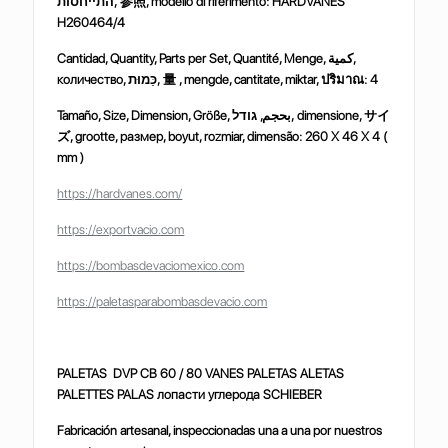
התייחסות
,
参照
, modello di riferimento: HARDVANES
H260464/4
Cantidad, Quantity, Parts per Set, Quantité, Menge, كمية,
количество, כַּמוּת,
量
, mengde, cantitate, miktar,
ปริมาณ
:
4
Tamaño, Size, Dimension, Größe, بحجم, גודל, dimensione,
サイ
ズ
, grootte, размер, boyut, rozmiar, dimensão:
260 X 46 X 4 (
mm )
https://hardvanes.com/
https://exportvacio.com
https://bombasdevaciomexico.com
https://paletasparabombasdevacio.com
PALETAS DVP CB 60 / 80 VANES PALETAS ALETAS
PALETTES PALAS лопасти углерода SCHIEBER
Fabricación artesanal, inspeccionadas una a una por nuestros