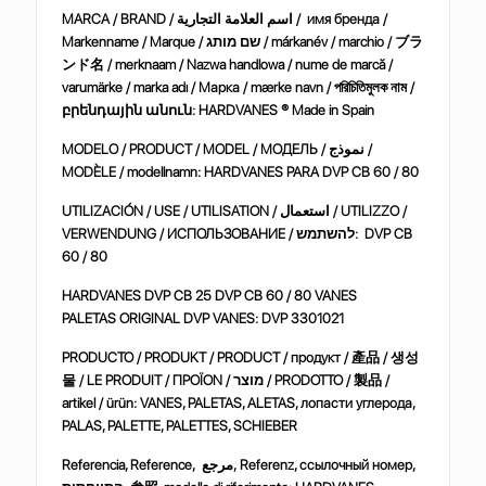
MARCA / BRAND / اسم العلامة التجارية / имя бренда /
Markenname / Marque / שם מותג / márkanév / marchio /
ブラ
ンド名
/ merknaam / Nazwa handlowa / nume de marcă /
varumärke / marka adı / Марка / mærke navn /
পরিচিতিমুলক
নাম
/
բրենդային
անուն
: HARDVANES ® Made in Spain
MODELO / PRODUCT / MODEL / МОДЕЛЬ / نموذج /
MODÈLE / modellnamn: HARDVANES PARA DVP CB 60 / 80
UTILIZACIÓN / USE / UTILISATION / استعمال / UTILIZZO /
VERWENDUNG / ИСПОЛЬЗОВАНИЕ / להשתמש: DVP CB
60 / 80
HARDVANES DVP CB 25 DVP CB 60 / 80 VANES
PALETAS ORIGINAL DVP VANES:
DVP 3301021
PRODUCTO / PRODUKT / PRODUCT / продукт /
產品
/
생성
물
/ LE PRODUIT / ΠΡΟΪΟΝ / מוצר / PRODOTTO /
製品
/
artikel / ürün: VANES, PALETAS, ALETAS, лопасти углерода,
PALAS, PALETTE, PALETTES, SCHIEBER
Referencia, Reference,
مرجع
, Referenz,
ссылочный
номер
,