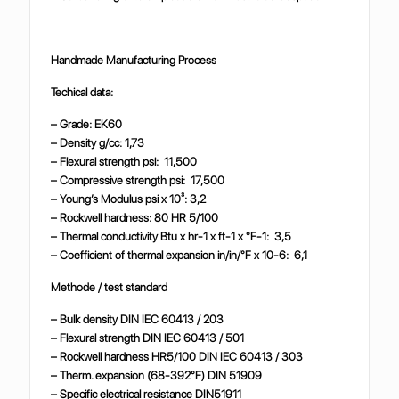
Handmade Manufacturing Process
Techical data:
– Grade: EK60
– Density g/cc: 1,73
– Flexural strength psi: 11,500
– Compressive strength psi: 17,500
– Young’s Modulus psi x 10³: 3,2
– Rockwell hardness: 80 HR 5/100
– Thermal conductivity Btu x hr-1 x ft-1 x °F-1: 3,5
– Coefficient of thermal expansion in/in/°F x 10-6: 6,1
Methode / test standard
– Bulk density DIN IEC 60413 / 203
– Flexural strength DIN IEC 60413 / 501
– Rockwell hardness HR5/100 DIN IEC 60413 / 303
– Therm. expansion (68-392°F) DIN 51909
– Specific electrical resistance DIN51911