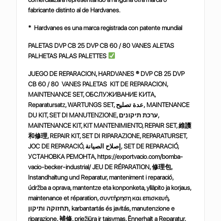
fabricante distinto al de Hardvanes.
* Hardvanes es una marca registrada con patente mundial
PALETAS DVP CB 25 DVP CB 60 / 80 VANES ALETAS
PALHETAS PALAS PALETTES
JUEGO DE REPARACION, HARDVANES ® DVP CB 25 DVP
CB 60 / 80 VANES PALETAS KIT DE REPARACION,
MAINTENANCE SET, ОБСЛУЖИВАНИЕ КИТА,
Reparatursatz, WARTUNGS SET, عدة تصليح, MAINTENANCE
DU KIT, SET DI MANUTENZIONE, ערכת תיקונים,
MAINTENANCE KIT, KIT MANTENIMIENTO, REPAIR SET,
維護
和修理
, REPAIR KIT, SET DI RIPARAZIONE, REPARATURSET,
JOC DE REPARACIÓ, إصلاح الصيانة, SET DE REPARACIÓ,
УСТАНОВКА РЕМОНТА, https://exportvacio.com/bomba-
vacio-becker-industrial/ JEU DE RÉPARATION,
修理包
,
Instandhaltung und Reparatur, manteniment i reparació,
údržba a oprava, mantentze eta konponketa, ylläpito ja korjaus,
maintenance et réparation, συντήρηση και επισκευή,
תחזוקה ותיקון, karbantartás és javitás, manutenzione e
riparazione,
補修
, priežiūra ir taisymas, Ënnerhalt a Reparatur,