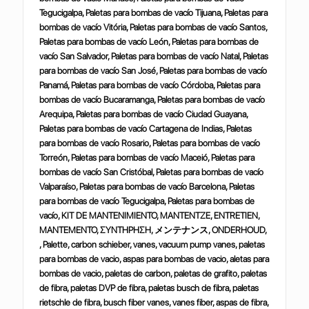
Tegucigalpa, Paletas para bombas de vacío Tijuana, Paletas para
bombas de vacío Vitória, Paletas para bombas de vacío Santos,
Paletas para bombas de vacío León, Paletas para bombas de
vacío San Salvador, Paletas para bombas de vacío Natal, Paletas
para bombas de vacío San José, Paletas para bombas de vacío
Panamá, Paletas para bombas de vacío Córdoba, Paletas para
bombas de vacío Bucaramanga, Paletas para bombas de vacío
Arequipa, Paletas para bombas de vacío Ciudad Guayana,
Paletas para bombas de vacío Cartagena de Indias, Paletas
para bombas de vacío Rosario, Paletas para bombas de vacío
Torreón, Paletas para bombas de vacío Maceió, Paletas para
bombas de vacío San Cristóbal, Paletas para bombas de vacío
Valparaíso, Paletas para bombas de vacío Barcelona, Paletas
para bombas de vacío Tegucigalpa, Paletas para bombas de
vacío, KIT DE MANTENIMIENTO, MANTENTZE, ENTRETIEN,
MANTEMENTO, ΣΥΝΤΗΡΗΣΗ,
メンテナンス
, ONDERHOUD, , Palette, carbon schieber, vanes, vacuum pump vanes, paletas para bombas de vacio, aspas para bombas de vacio, aletas para bombas de vacio, paletas de carbon, paletas de grafito, paletas de fibra, paletas DVP de fibra, paletas busch de fibra, paletas rietschle de fibra, busch fiber vanes, vanes fiber, aspas de fibra, paletas para bombas de vacio en aceite, paletas para bombas de vacio lubricadas, aspas de fibra, palhetas fibra, DT VACUUM PUMP T VACUUM PUMP VT 3.16 VACUUM PUMP 4.16, , Palette, carbon schieber, vanes, vacuum pump vanes, paletas para bombas de vacio, aspas para bombas de vacio, aletas para bombas de vacio, paletas de carbon, paletas de grafito, paletas de fibra, paletas DVP de fibra, paletas busch de fibra, paletas rietschle de fibra, busch fiber vanes, vanes fiber, aspas de fibra, paletas para bombas de vacio en aceite, paletas para bombas de vacio lubricadas, aspas de fibra, palhetas fibra, DT VACUUM PUMP T VACUUM PUMP VT 3.25 VACUUM PUMP 4.25, , Palette, carbon schieber, vanes, vacuum pump vanes, paletas para bombas de vacio, aspas para bombas de vacio, aletas para bombas de vacio, paletas de carbon, paletas de grafito, paletas de fibra, paletas DVP de fibra, paletas busch de fibra, paletas rietschle de fibra, busch fiber vanes, vanes fiber, aspas de fibra, paletas para bombas de vacio en aceite, paletas para bombas de vacio lubricadas, aspas de fibra, palhetas fibra, DT VACUUM PUMP T VACUUM PUMP VT 3.40 VACUUM PUMP 4.40, , Palette, carbon schieber, vanes, vacuum pump vanes, paletas para bombas de vacio, aspas para bombas de vacio, aletas para bombas de vacio, paletas de carbon, paletas de grafito, paletas de fibra, paletas DVP de fibra, paletas busch de fibra, paletas rietschle de fibra, busch fiber vanes, vanes fiber, aspas de fibra, paletas para bombas de vacio en aceite, paletas para bombas de vacio lubricadas, aspas de fibra, palhetas fibra, DT VACUUM PUMP T VACUUM PUMP VT 4.2, , Palette, carbon schieber, vanes, vacuum pump vanes, paletas para bombas de vacio, aspas para bombas de vacio, aletas para bombas de vacio, paletas de carbon, paletas de grafito, paletas de fibra, paletas DVP de fibra, paletas busch de fibra, paletas rietschle de fibra, busch fiber vanes, vanes fiber, aspas de fibra, paletas para bombas de vacio en aceite, paletas para bombas de vacio lubricadas, aspas de fibra, palhetas fibra, DT VACUUM PUMP VT 4.3 VACUUM PUMP 4.4, , Palette, carbon schieber, vanes, vacuum pump vanes, paletas para bombas de vacio, aspas para bombas de vacio, aletas para bombas de vacio, paletas de carbon, paletas de grafito, paletas de fibra, paletas DVP de fibra, paletas busch de fibra, paletas rietschle de fibra, busch fiber vanes, vanes fiber, aspas de fibra, paletas para bombas de vacio en aceite, paletas para bombas de vacio lubricadas, aspas de fibra, palhetas fibra, DT VACUUM PUMP VT 4.6 VACUUM PUMP 4.8, , Palette, carbon schieber, vanes, vacuum pump vanes, paletas para bombas de vacio, aspas para bombas de vacio, aletas para bombas de vacio, paletas de carbon, paletas de grafito, paletas de fibra, paletas DVP de fibra, paletas busch de fibra, paletas rietschle de fibra, busch fiber vanes, vanes fiber, aspas de fibra, paletas para bombas de vacio en aceite, paletas para bombas de vacio lubricadas, aspas de fibra, palhetas fibra, DT VACUUM PUMP VT 6, , Palette, carbon schieber, vanes, vacuum pump vanes, paletas para bombas de vacio, aspas para bombas de vacio, aletas para bombas de vacio, paletas de carbon, paletas de grafito, paletas de fibra, paletas DVP de fibra, paletas busch de fibra, paletas rietschle de fibra, busch fiber vanes, vanes fiber, aspas de fibra, paletas para bombas de vacio en aceite, paletas para bombas de vacio lubricadas, aspas de fibra, palhetas fibra, DT VACUUM PUMP VT 10 Serie B…, , Palette, carbon schieber, vanes, vacuum pump vanes, paletas para bombas de vacio, aspas para bombas de vacio, aletas para bombas de vacio, paletas de carbon, paletas de grafito, paletas de fibra, paletas DVP de fibra, paletas busch de fibra, paletas rietschle de fibra, busch fiber vanes, vanes fiber, aspas de fibra, paletas para bombas de vacio en aceite, paletas para bombas de vacio lubricadas, aspas de fibra, palhetas fibra, DT VACUUM PUMP VT 25, , Palette, carbon schieber, vanes, vacuum pump vanes, paletas para bombas de vacio, aspas para bombas de vacio, aletas para bombas de vacio, paletas de carbon, paletas de grafito, paletas de fibra, paletas DVP de fibra, paletas busch de fibra, paletas rietschle de fibra, busch fiber vanes, vanes fiber, aspas de fibra, paletas para bombas de vacio en aceite, paletas para bombas de vacio lubricadas, aspas de fibra, palhetas fibra, DT VACUUM PUMP VT 40, , Palette, carbon schieber, vanes, vacuum pump vanes, paletas para bombas de vacio, aspas para bombas de vacio, aletas para bombas de vacio, paletas de carbon, paletas de grafito, paletas de fibra, paletas DVP de fibra, paletas busch de fibra, paletas rietschle de fibra, busch fiber vanes, vanes fiber, aspas de fibra, paletas para bombas de vacio en aceite, paletas para bombas de vacio lubricadas, aspas de fibra, palhetas fibra, DT 3.60, , Palette, carbon schieber, vanes, vacuum pump vanes, paletas para bombas de vacio, aspas para bombas de vacio, aletas para bombas de vacio, paletas de carbon, paletas de grafito, paletas de fibra, paletas DVP de fibra, paletas busch de fibra, paletas rietschle de fibra, busch fiber vanes, vanes fiber, aspas de fibra, paletas para bombas de vacio en aceite, paletas para bombas de vacio lubricadas, aspas de fibra, palhetas fibra, DTLF VACUUM PUMP VTLF 2.250, , Palette, carbon schieber, vanes, vacuum pump vanes, paletas para bombas de vacio, aspas para bombas de vacio, aletas para bombas de vacio, paletas de carbon, paletas de grafito, paletas de fibra, paletas DVP de fibra, paletas busch de fibra, paletas rietschle de fibra, busch fiber vanes, vanes fiber, aspas de fibra, paletas para bombas de vacio en aceite, paletas para bombas de vacio lubricadas, aspas de fibra, palhetas fibra, DTLF VACUUM PUMP VTLF 250 VACUUM PUMP 360, , Palette, carbon schieber, vanes, vacuum pump vanes, paletas para bombas de vacio, aspas para bombas de vacio, aletas para bombas de vacio, paletas de carbon, paletas de grafito, paletas de fibra, paletas DVP de fibra, paletas busch de fibra, paletas rietschle de fibra, busch fiber vanes, vanes fiber, aspas de fibra, paletas para bombas de vacio en aceite, paletas para bombas de vacio lubricadas, aspas de fibra, palhetas fibra, DTLF VACUUM PUMP VTLF 400 VACUUM PUMP 500, , Palette, carbon schieber, vanes, vacuum pump vanes, paletas para bombas de vacio, aspas para bombas de vacio, aletas para bombas de vacio, paletas de carbon, paletas de grafito, paletas de fibra, paletas DVP de fibra, paletas busch de fibra, paletas rietschle de fibra, busch fiber vanes, vanes fiber, aspas de fibra, paletas para bombas de vacio en aceite, paletas para bombas de vacio lubricadas, aspas de fibra, palhetas fibra, DVT 2.60, , Palette, carbon schieber, vanes, vacuum pump vanes, paletas para bombas de vacio, aspas para bombas de vacio, aletas para bombas de vacio, paletas de carbon, paletas de grafito, paletas de fibra, paletas DVP de fibra, paletas busch de fibra, paletas rietschle de fibra, busch fiber vanes, vanes fiber, aspas de fibra, paletas para bombas de vacio en aceite, paletas para bombas de vacio lubricadas, aspas de fibra, palhetas fibra, DVT 2.80, , Palette, carbon schieber, vanes, vacuum pump vanes, paletas para bombas de vacio, aspas para bombas de vacio, aletas para bombas de vacio, paletas de carbon, paletas de grafito, paletas de fibra, paletas DVP de fibra, paletas busch de fibra, paletas rietschle de fibra, busch fiber vanes, vanes fiber, aspas de fibra, paletas para bombas de vacio en aceite, paletas para bombas de vacio lubricadas, aspas de fibra, palhetas fibra, DVT 2.100, , Palette, carbon schieber, vanes, vacuum pump vanes, paletas para bombas de vacio, aspas para bombas de vacio, aletas para bombas de vacio, paletas de carbon, paletas de grafito, paletas de fibra, paletas DVP de fibra, paletas busch de fibra, paletas rietschle de fibra, busch fiber vanes, vanes fiber, aspas de fibra, paletas para bombas de vacio en aceite, paletas para bombas de vacio lubricadas, aspas de fibra, palhetas fibra, DVT 2.140 X 3.140, , Palette, carbon schieber, vanes, vacuum pump vanes, paletas para bombas de vacio, aspas para bombas de vacio, aletas para bombas de vacio, paletas de carbon, paletas de grafito, paletas de fibra, paletas DVP de fibra, paletas busch de fibra, paletas rietschle de fibra, busch fiber vanes, vanes fiber, aspas de fibra, paletas para bombas de vacio en aceite, paletas para bombas de vacio lubricadas, aspas de fibra, palhetas fibra, DVT 3.60 VACUUM PUMP 3.80, , Palette, carbon schieber, vanes, vacuum pump vanes, paletas para bombas de vacio, aspas para bombas de vacio, aletas para bombas de vacio, paletas de carbon, paletas de grafito, paletas de fibra, paletas DVP de fibra, paletas busch de fibra, paletas rietschle de fibra, busch fiber vanes, vanes fiber, aspas de fibra, paletas para bombas de vacio en aceite, paletas para bombas de vacio lubricadas, aspas de fibra, palhetas fibra, DVT 3.100, , Palette, carbon schieber, vanes, vacuum pump vanes, paletas para bombas de vacio, aspas para bombas de vacio, aletas para bombas de vacio, paletas de carbon, paletas de grafito, paletas de fibra, paletas DVP de fibra, paletas busch de fibra, paletas rietschle de fibra, busch fiber vanes, vanes fiber, aspas de fibra, paletas para bombas de vacio en aceite, paletas para bombas de vacio lubricadas, aspas de fibra, palhetas fibra, DVT 70, , Palette, carbon schieber, vanes, vacuum pump vanes, paletas para bombas de vacio, aspas para bombas de vacio, aletas para bombas de vacio, paletas de carbon, paletas de grafito, paletas de fibra, paletas DVP de fibra, paletas busch de fibra, paletas rietschle de fibra, busch fiber vanes, vanes f