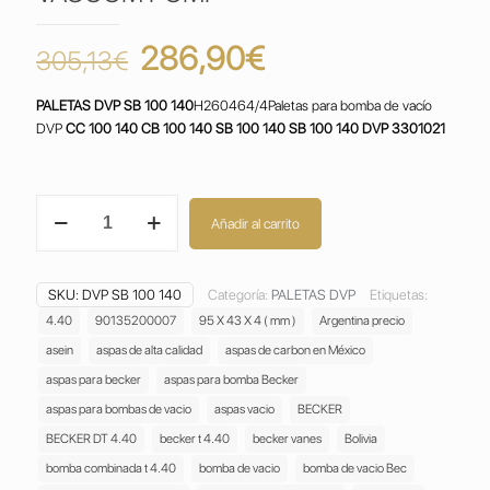
El
El
286,90
€
305,13
€
precio
precio
PALETAS DVP SB 100 140
H260464/4Paletas para bomba de vacío
original
actual
DVP
CC 100 140 CB 100 140 SB 100 140 SB 100 140 DVP 3301021
era:
es:
305,13€.
286,90€.
PALETAS
Añadir al carrito
DVP
SB
100
SKU:
DVP SB 100 140
Categoría:
PALETAS DVP
Etiquetas:
140
VANES
4.40
90135200007
95 X 43 X 4 ( mm )
Argentina precio
PALETAS ALETAS
asein
aspas de alta calidad
aspas de carbon en México
PALHETAS
aspas para becker
aspas para bomba Becker
PALAS
aspas para bombas de vacio
aspas vacio
BECKER
PALETTE
PARA
BECKER DT 4.40
becker t 4.40
becker vanes
Bolivia
BOMBAS
bomba combinada t 4.40
bomba de vacio
bomba de vacio Bec
DE