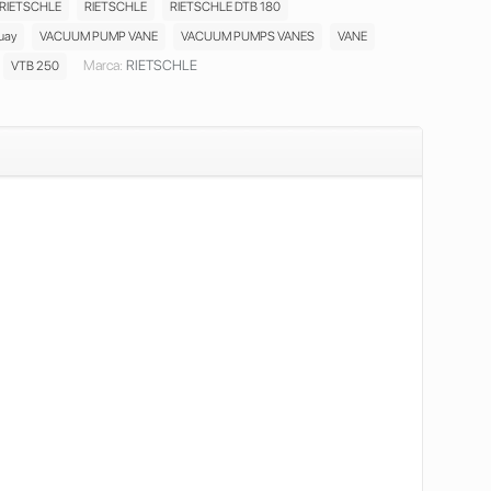
RIETSCHLE
RIETSCHLE
RIETSCHLE DTB 180
uay
VACUUM PUMP VANE
VACUUM PUMPS VANES
VANE
Marca:
RIETSCHLE
VTB 250