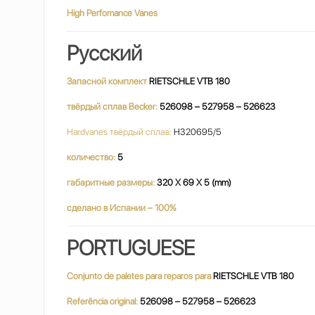
High Perfomance Vanes
Русский
Запасной комплект
RIETSCHLE VTB 180
твёрдый сплав Becker:
526098 – 527958 – 526623
Hardvanes твёрдый сплав:
H320695/5
количество:
5
габаритные размеры:
320 X 69 X 5 (mm)
сделано в Испании – 100%
PORTUGUESE
Conjunto de paletes para reparos para
RIETSCHLE VTB 180
Referência original:
526098 – 527958 – 526623