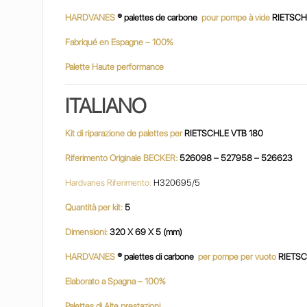
HARDVANES
® palettes de carbone
pour pompe à vide
RIETSCH
Fabriqué en Espagne – 100%
Palette Haute performance
ITALIANO
Kit di riparazione de palettes per
RIETSCHLE VTB 180
Riferimento Originale BECKER:
526098 – 527958 – 526623
Hardvanes Riferimento:
H320695/5
Quantità per kit:
5
Dimensioni:
320 X 69 X 5 (mm)
HARDVANES
® palettes di carbone
per pompe per vuoto
RIETS
Elaborato a Spagna – 100%
Palettes di Alte prestazioni