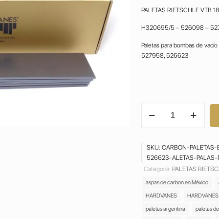
PALETAS RIETSCHLE VTB 1
H320695/5 – 526098 – 52
Paletas para bombas de vací
527958, 526623
PALETAS
RIETSCHLE
VTB
180
SKU:
CARBON-PALETAS-
VANES
526623-ALETAS-PALAS-
526098-
527958-
Categoría:
PALETAS RIETS
526623
aspas de carbon en México
GRAFITO
HARDVANES
HARDVANES
ALETAS
paletas argentina
paletas d