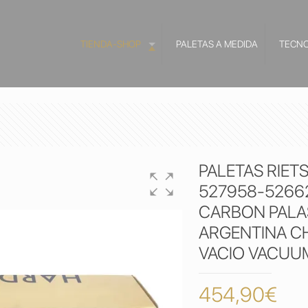
TIENDA-SHOP
PALETAS A MEDIDA
TECNO
PALETAS RIET
527958-5266
CARBON PALAS
ARGENTINA CH
VACIO VACUU
454,90
€