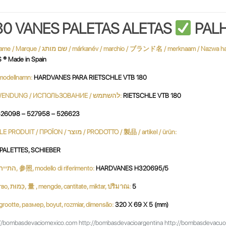
80 VANES PALETAS ALETAS
PALH
® Made in Spain
 / نموذج / MODÈLE / modellnamn:
HARDVANES PARA RIETSCHLE VTB 180
UTILIZACIÓN / USE / UTILISATION / استعمال / UTILIZZO / VERWENDUNG / ИСПОЛЬЗОВАНИЕ / להשתמש:
RIETSCHLE VTB 180
26098 – 527958 – 526623
PRODUCTO / PRODUKT / PRODUCT / продукт / 產品 / 생성물 / LE PRODUIT / ΠΡΟΪΟΝ / מוצר / PRODOTTO / 製品 / artikel / ürün:
, PALETTES, SCHIEBER
Referencia, Reference, مرجع, Referenz, ссылочный номер, התייחסות, 参照, modello di riferimento:
HARDVANES H320695/5
Cantidad, Quantity, Parts per Set, Quantité, Menge, كمية, количество, כַּמוּת, 量 , mengde, cantitate, miktar, ปริมาณ:
5
بحجم, ג, dimensione, サイズ, grootte, размер, boyut, rozmiar, dimensão:
320 X 69 X 5 (mm)
//bombasdevaciomexico.com http://bombasdevacioargentina http://bombasdevacuobras