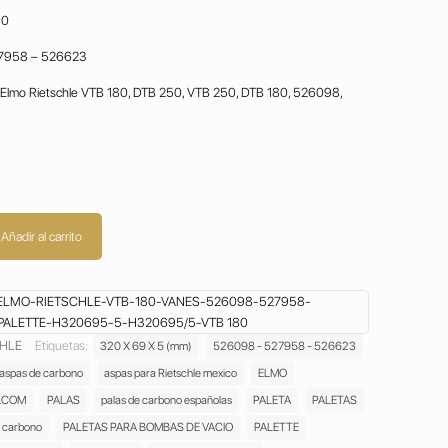
80
7958 – 526623
o Elmo Rietschle VTB 180, DTB 250, VTB 250, DTB 180, 526098,
Añadir al carrito
ELMO-RIETSCHLE-VTB-180-VANES-526098-527958-
PALETTE-H320695-5-H320695/5-VTB 180
CHLE
Etiquetas:
320 X 69 X 5 (mm)
526098 - 527958 - 526623
aspas de carbono
aspas para Rietschle mexico
ELMO
.COM
PALAS
palas de carbono españolas
PALETA
PALETAS
e carbono
PALETAS PARA BOMBAS DE VACIO
PALETTE