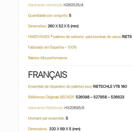
Hardvanes referência:
H260525/4
Quantidade por conjunto:
5
Dimensões:
260 X 52 X 5 (mm)
HARDVANES ® paletes de carbono para bombas de vacuo
RIET
Fabricado em Espanha – 100%
Paletes Alta performance
FRANÇAIS
Ensemble de réparation de palettes pour
RIETSCHLE VTB 180
Référence Originale BECKER:
526098 – 527958 – 526623
Hardvanes Référence:
H320695/5
Montant par ensemble:
5
Dimensions:
320 X 69 X 5 (mm)