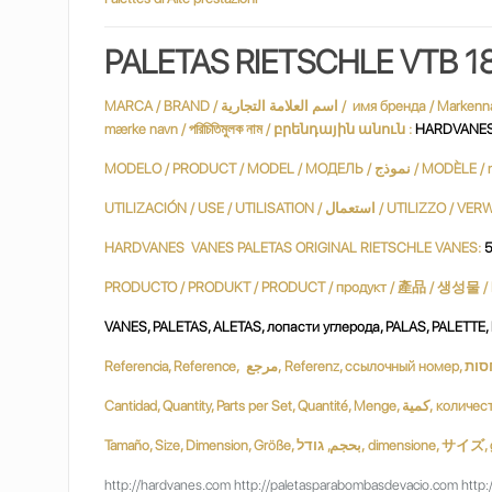
PALETAS RIETSCHLE VTB 1
MARCA / BRAND / اسم العلامة التجارية / имя бренда / Markenname / Marque / שם מותג / márkanév / marchio / ブランド名 / merknaam / Nazwa handlowa / nume de marcă / varumärke / marka adı / Марка /
mærke navn / পরিচিতিমুলক নাম / բրենդային անուն :
HARDVANES 
MODELO / PRODUCT / MODEL / МОДЕЛЬ
HARDVANES VANES PALETAS ORIGINAL RIETSCHLE VANES:
5
VANES, PALETAS, ALETAS, лопасти углерода, PALAS, PALETTE
Tamaño, Size, Dimension, Größe, ודל
http://hardvanes.com http://paletasparabombasdevacio.com http: