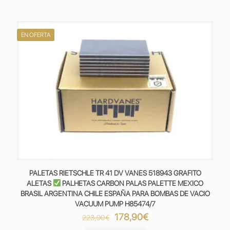
223,90€.
178,90€.
EN OFERTA
PALETAS RIETSCHLE TR 41 DV VANES 518943 GRAFITO
ALETAS
PALHETAS CARBON PALAS PALETTE MEXICO
BRASIL ARGENTINA CHILE ESPAÑA PARA BOMBAS DE VACIO
VACUUM PUMP H85474/7
El
El
178,90
€
223,90
€
precio
precio