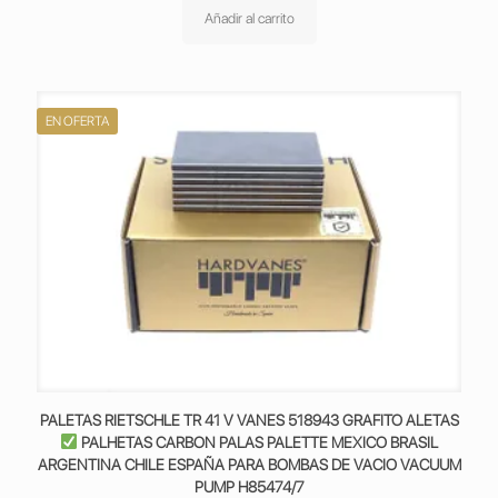
original
actual
Añadir al carrito
era:
es:
223,90€.
178,90€.
EN OFERTA
PALETAS RIETSCHLE TR 41 V VANES 518943 GRAFITO ALETAS
PALHETAS CARBON PALAS PALETTE MEXICO BRASIL
ARGENTINA CHILE ESPAÑA PARA BOMBAS DE VACIO VACUUM
PUMP H85474/7