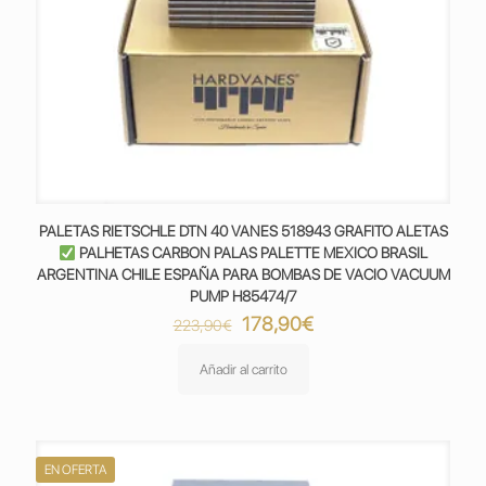
PALETAS RIETSCHLE DTN 40 VANES 518943 GRAFITO ALETAS
PALHETAS CARBON PALAS PALETTE MEXICO BRASIL
ARGENTINA CHILE ESPAÑA PARA BOMBAS DE VACIO VACUUM
PUMP H85474/7
El
El
178,90
€
223,90
€
precio
precio
original
actual
Añadir al carrito
era:
es:
223,90€.
178,90€.
EN OFERTA