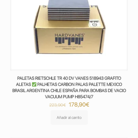
PALETAS RIETSCHLE TR 40 DV VANES 518943 GRAFITO
ALETAS
PALHETAS CARBON PALAS PALETTE MEXICO
BRASIL ARGENTINA CHILE ESPAÑA PARA BOMBAS DE VACIO
VACUUM PUMP H85474/7
El
El
178,90
€
223,90
€
precio
precio
original
actual
Añadir al carrito
era:
es:
223,90€.
178,90€.