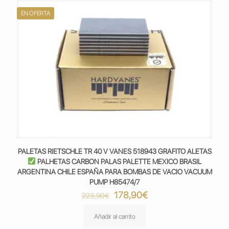
EN OFERTA
PALETAS RIETSCHLE TR 40 V VANES 518943 GRAFITO ALETAS
PALHETAS CARBON PALAS PALETTE MEXICO BRASIL
ARGENTINA CHILE ESPAÑA PARA BOMBAS DE VACIO VACUUM
PUMP H85474/7
El
El
178,90
€
223,90
€
precio
precio
original
actual
Añadir al carrito
era:
es: