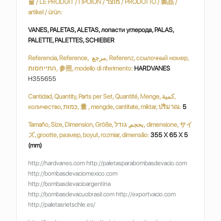
물 / LE PRODUIT / ΠΡΟΪΟΝ / מוצר / PRODOTTO / 製品 /
artikel / ürün:
VANES, PALETAS, ALETAS, лопасти углерода, PALAS,
PALETTE, PALETTES, SCHIEBER
Referencia, Reference, مرجع, Referenz, ссылочный номер,
התייחסות, 参照, modello di riferimento:
HARDVANES
H355655
Cantidad, Quantity, Parts per Set, Quantité, Menge, كمية,
количество, כַּמוּת, 量 , mengde, cantitate, miktar, ปริมาณ:
5
Tamaño, Size, Dimension, Größe, بحجم, גודל, dimensione, サイ
ズ, grootte, размер, boyut, rozmiar, dimensão:
355 X 65 X 5
(mm)
http://hardvanes.com http://paletasparabombasdevacio.com
http://bombasdevaciomexico.com
http://bombasdevacioargentina
http://bombasdevacuobrasil.com http://exportvacio.com
http://paletasrietschle.es/