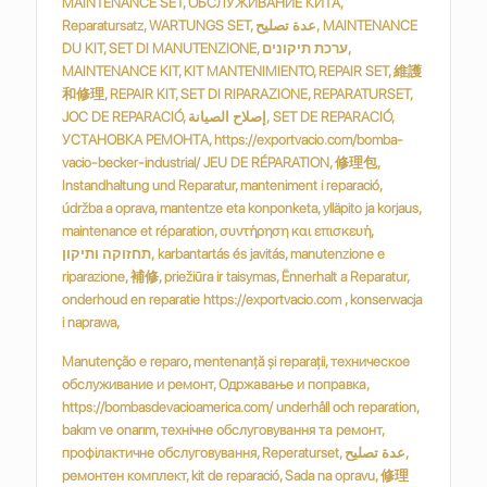
MAINTENANCE SET, ОБСЛУЖИВАНИЕ КИТА,
Reparatursatz, WARTUNGS SET, عدة تصليح, MAINTENANCE
DU KIT, SET DI MANUTENZIONE, ערכת תיקונים,
MAINTENANCE KIT, KIT MANTENIMIENTO, REPAIR SET, 維護
和修理, REPAIR KIT, SET DI RIPARAZIONE, REPARATURSET,
JOC DE REPARACIÓ, إصلاح الصيانة, SET DE REPARACIÓ,
УСТАНОВКА РЕМОНТА, https://exportvacio.com/bomba-
vacio-becker-industrial/ JEU DE RÉPARATION, 修理包,
Instandhaltung und Reparatur, manteniment i reparació,
údržba a oprava, mantentze eta konponketa, ylläpito ja korjaus,
maintenance et réparation, συντήρηση και επισκευή,
תחזוקה ותיקון, karbantartás és javitás, manutenzione e
riparazione, 補修, priežiūra ir taisymas, Ënnerhalt a Reparatur,
onderhoud en reparatie https://exportvacio.com , konserwacja
i naprawa,
Manutenção e reparo, mentenanță și reparații, техническое
обслуживание и ремонт, Одржавање и поправка,
https://bombasdevacioamerica.com/ underhåll och reparation,
bakım ve onarım, технічне обслуговування та ремонт,
профілактичне обслуговування, Reperaturset, عدة تصليح,
ремонтен комплект, kit de reparació, Sada na opravu, 修理