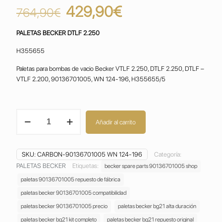
El
El
429,90
€
764,90
€
precio
precio
PALETAS
BECKER DTLF 2.250
original
actual
era:
es:
H355655
764,90€.
429,90€.
Paletas para bombas de vacio Becker VTLF 2.250, DTLF 2.250, DTLF –
VTLF 2.200, 90136701005, WN 124-196, H355655/5
PALETAS
Añadir al carrito
BECKER
DTLF
2.250
SKU:
CARBON-90136701005 WN 124-196
Categoría:
VANES
90136701005
PALETAS BECKER
Etiquetas:
becker spare parts 90136701005 shop
WN
paletas 90136701005 repuesto de fábrica
124-
paletas becker 90136701005 compatibilidad
196
paletas becker 90136701005 precio
paletas becker bg21 alta duración
BG
21
paletas becker bg21 kit completo
paletas becker bg21 repuesto original