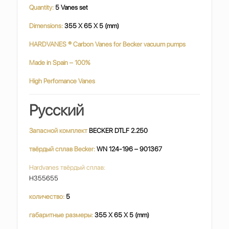
Quantity:
5 Vanes set
Dimensions:
355 X 65 X 5 (mm)
HARDVANES
®
Carbon Vanes for Becker vacuum pumps
Made in Spain – 100%
High Perfomance Vanes
Русский
Запасной комплект
BECKER DTLF 2.250
твёрдый сплав Becker:
WN 124-196 – 901367
Hardvanes твёрдый сплав:
H355655
количество:
5
габаритные размеры:
355 X 65 X 5 (mm)