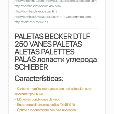
http://hardvanes.com http://paletasparabombasdevacio.com
http://bombasdevaciomexico.com
http://bombasdevacioargentina
http://bombasdevacuobrasil.com http://exportvacio.com
http://paletasrietschle.es
PALETAS BECKER DTLF
250 VANES PALETAS
ALETAS PALETTES
PALAS
лопасти углерода
SCHIEBER
Características:
– Carbono – grafito impregnado con resina, función auto-
lubricante tipo EK 60+++
– Idóneo en condiciones de vacío
– Resistencia eléctrica específica (DIN51911)
– Óptimo funcionamiento con baja lubricación