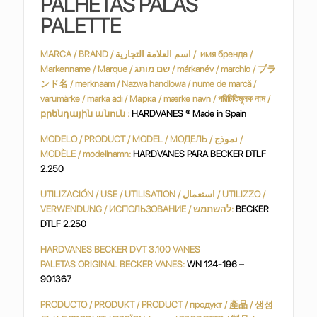
PALHETAS PALAS
PALETTE
MARCA / BRAND / اسم العلامة التجارية / имя бренда /
Markenname / Marque / שם מותג / márkanév / marchio / ブラ
ンド名 / merknaam / Nazwa handlowa / nume de marcă /
varumärke / marka adı / Марка / mærke navn / পরিচিতিমুলক নাম /
բրենդային անուն :
HARDVANES ® Made in Spain
MODELO / PRODUCT / MODEL / МОДЕЛЬ / نموذج /
MODÈLE / modellnamn:
HARDVANES PARA BECKER DTLF
2.250
UTILIZACIÓN / USE / UTILISATION / استعمال / UTILIZZO /
VERWENDUNG / ИСПОЛЬЗОВАНИЕ / להשתמש:
BECKER
DTLF 2.250
HARDVANES BECKER DVT 3.100 VANES
PALETAS ORIGINAL BECKER VANES:
WN 124-196 –
901367
PRODUCTO / PRODUKT / PRODUCT / продукт / 產品 / 생성