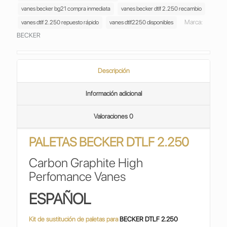
vanes becker bg21 compra inmediata
vanes becker dtlf 2.250 recambio
Marca:
vanes dtlf 2.250 repuesto rápido
vanes dtlf2250 disponibles
BECKER
Descripción
Información adicional
Valoraciones
0
PALETAS
BECKER DTLF 2.250
Carbon Graphite High
Perfomance Vanes
ESPAÑOL
Kit de sustitución de paletas para
BECKER DTLF 2.250