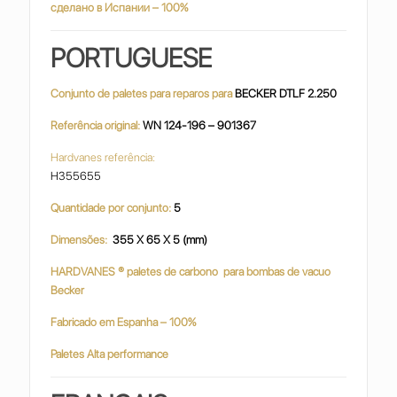
сделано в Испании – 100%
PORTUGUESE
Conjunto de paletes para reparos para
BECKER DTLF 2.250
Referência original:
WN 124-196 – 901367
Hardvanes referência:
H355655
Quantidade por conjunto:
5
Dimensões:
355 X 65 X 5 (mm)
HARDVANES
® paletes de carbono
para bombas de vacuo
Becker
Fabricado em Espanha – 100%
Paletes Alta performance